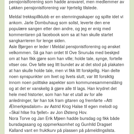
pensjonistforening som hadde ansvaret, men medlemmer av
Løkken pensjonistforening var hjertelig tilstede.
Meldal trekkspillklubb er en stemningsskaper og spilte idet vi
ankom. Jarle Dombuhaug som solist, leverte den ene
populære sangen etter den andre, og jeg er enig med
kommentaren på facebook som sa at han skulle startet
sangkarrieren for lenge siden.
Asle Bjørgen er leder i Meldal pensjonistforening og ønsket
velkommen. Så ga han ordet til Ove Snuruås med beskjed
om at han fikk gjøre som han ville; holde tale, synge, fortelle
vitser osv. Ove følte seg litt bundet av at det stod på plakaten
at han skulle holde tale, men vi fikk litt forskjellig. Han delte
noen synspunkter om livet og livets slutt, var litt forsiktig
innom noen politiske aspekter som kommunesammenslåing
og at det er vanskelig å gjøre alle til lags. Han krydret det
hele med historier, som han har et utall av for alle
anledninger, før han tok fram gitaren og fremførte «Atti
Ælmerkjesdalom» av Astrid Krog Halse til egen melodi og
«Skal hilse fra fjellet» av Jon Østeng Hov.
Nora Torve og Jan Erik Mjøen hadde bursdag og fikk både
bursdagssang og oppmerksomhet og Gunhild Dragset
Kalland vant en fruktkurv på plassen på påmeldingslista.