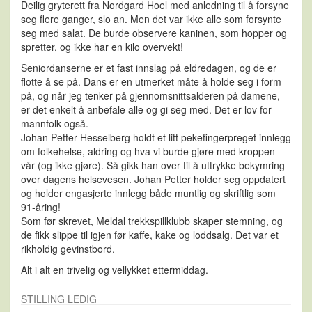
Deilig gryterett fra Nordgard Hoel med anledning til å forsyne
seg flere ganger, slo an. Men det var ikke alle som forsynte
seg med salat. De burde observere kaninen, som hopper og
spretter, og ikke har en kilo overvekt!
Seniordanserne er et fast innslag på eldredagen, og de er
flotte å se på. Dans er en utmerket måte å holde seg i form
på, og når jeg tenker på gjennomsnittsalderen på damene,
er det enkelt å anbefale alle og gi seg med. Det er lov for
mannfolk også.
Johan Petter Hesselberg holdt et litt pekefingerpreget innlegg
om folkehelse, aldring og hva vi burde gjøre med kroppen
vår (og ikke gjøre). Så gikk han over til å uttrykke bekymring
over dagens helsevesen. Johan Petter holder seg oppdatert
og holder engasjerte innlegg både muntlig og skriftlig som
91-åring!
Som før skrevet, Meldal trekkspillklubb skaper stemning, og
de fikk slippe til igjen før kaffe, kake og loddsalg. Det var et
rikholdig gevinstbord.
Alt i alt en trivelig og vellykket ettermiddag.
STILLING LEDIG