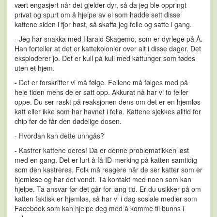
vært engasjert når det gjelder dyr, så da jeg ble oppringt
privat og spurt om å hjelpe av ei som hadde sett disse
kattene siden i fjor høst, så skaffa jeg felle og satte i gang.
- Jeg har snakka med Harald Skagemo, som er dyrlege på Å.
Han forteller at det er kattekolonier over alt i disse dager. Det
eksploderer jo. Det er kull på kull med kattunger som fødes
uten et hjem.
- Det er forskrifter vi må følge. Fellene må følges med på
hele tiden mens de er satt opp. Akkurat nå har vi to feller
oppe. Du ser raskt på reaksjonen dens om det er en hjemløs
katt eller ikke som har havnet i fella. Kattene sjekkes alltid for
chip før de får den dødelige dosen.
- Hvordan kan dette unngås?
- Kastrer kattene deres! Da er denne problematikken løst
med en gang. Det er lurt å få ID-merking på katten samtidig
som den kastreres. Folk må reagere når de ser katter som er
hjemløse og har det vondt. Ta kontakt med noen som kan
hjelpe. Ta ansvar før det går for lang tid. Er du usikker på om
katten faktisk er hjemløs, så har vi i dag sosiale medier som
Facebook som kan hjelpe deg med å komme til bunns i