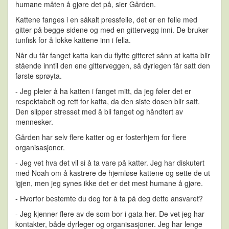
humane måten å gjøre det på, sier Gården.
Kattene fanges i en såkalt pressfelle, det er en felle med
gitter på begge sidene og med en gittervegg inni. De bruker
tunfisk for å lokke kattene inn i fella.
Når du får fanget katta kan du flytte gitteret sånn at katta blir
stående inntil den ene gitterveggen, så dyrlegen får satt den
første sprøyta.
- Jeg pleier å ha katten i fanget mitt, da jeg føler det er
respektabelt og rett for katta, da den siste dosen blir satt.
Den slipper stresset med å bli fanget og håndtert av
mennesker.
Gården har selv flere katter og er fosterhjem for flere
organisasjoner.
- Jeg vet hva det vil si å ta vare på katter. Jeg har diskutert
med Noah om å kastrere de hjemløse kattene og sette de ut
igjen, men jeg synes ikke det er det mest humane å gjøre.
- Hvorfor bestemte du deg for å ta på deg dette ansvaret?
- Jeg kjenner flere av de som bor i gata her. De vet jeg har
kontakter, både dyrleger og organisasjoner. Jeg har lenge