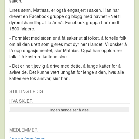
saken.
Lines sønn, Mathias, er også engasjert i saken. Han har
drevet en Facebook-gruppe og blogg med navnet «Nei til
dyremishandling» i to år nå. Facebook-gruppa har rundt
1500 følgere.
- Formålet med siden er å få saker ut til folket, å fortelle folk
om all den urett som gjøres mot dyr her i landet. Vi ønsker å
få opp engasjementet, sier Mathias. Også han oppfordrer
folk til å kastrere kattene sine.
- Det er helt jævlig å drive med dette, å fange katter for å
avlive de. Det kunne vært unngått for lenge siden, hvis alle
katteeiere tok ansvar, sier han.
STILLING LEDIG
HVA SKJER
Ingen hendelser å vise
Se flere…
MEDLEMMER
Lag og foreninger