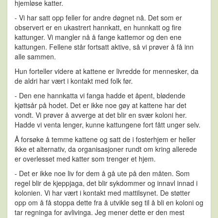
hjemløse katter.
- Vi har satt opp feller for andre døgnet nå. Det som er
observert er en ukastrert hannkatt, en hunnkatt og fire
kattunger. Vi mangler nå å fange kattemor og den ene
kattungen. Fellene står fortsatt aktive, så vi prøver å få inn
alle sammen.
Hun forteller videre at kattene er livredde for mennesker, da
de aldri har vært i kontakt med folk før.
- Den ene hannkatta vi fanga hadde et åpent, blødende
kjøttsår på hodet. Det er ikke noe gøy at kattene har det
vondt. Vi prøver å avverge at det blir en svær koloni her.
Hadde vi venta lenger, kunne kattungene fort fått unger selv.
Å forsøke å temme kattene og satt de i fosterhjem er heller
ikke et alternativ, da organisasjoner rundt om kring allerede
er overlesset med katter som trenger et hjem.
- Det er ikke noe liv for dem å gå ute på den måten. Som
regel blir de kjeppjaga, det blir sykdommer og innavl innad i
kolonien. Vi har vært i kontakt med mattilsynet. De støtter
opp om å få stoppa dette fra å utvikle seg til å bli en koloni og
tar regninga for avlivinga. Jeg mener dette er den mest