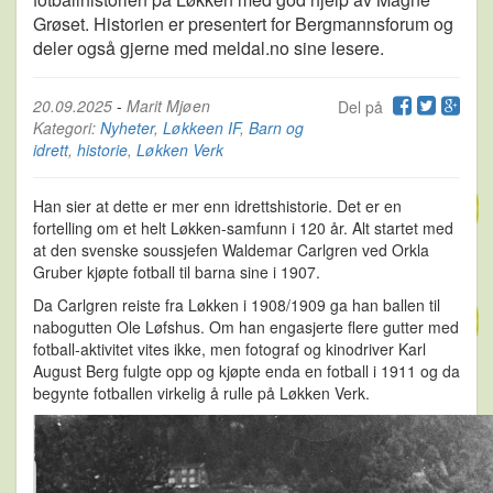
Grøset. Historien er presentert for Bergmannsforum og
deler også gjerne med meldal.no sine lesere.
20.09.2025
-
Marit Mjøen
Del på
Kategori:
Nyheter
,
Løkkeen IF
,
Barn og
idrett
,
historie
,
Løkken Verk
Han sier at dette er mer enn idrettshistorie. Det er en
fortelling om et helt Løkken-samfunn i 120 år. Alt startet med
at den svenske soussjefen Waldemar Carlgren ved Orkla
Gruber kjøpte fotball til barna sine i 1907.
Da Carlgren reiste fra Løkken i 1908/1909 ga han ballen til
nabogutten Ole Løfshus. Om han engasjerte flere gutter med
fotball-aktivitet vites ikke, men fotograf og kinodriver Karl
August Berg fulgte opp og kjøpte enda en fotball i 1911 og da
begynte fotballen virkelig å rulle på Løkken Verk.