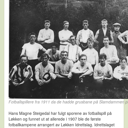
Fotballspillere fra 1911 da de hadde grusbane på Slamdammen p
Hans Magne Steigedal har fulgt sporene av fotballspill på
Løkken og funnet ut at allerede i 1907 ble de første
fotballkampene arrangert av Løkken Idrettslag. Idrettslaget