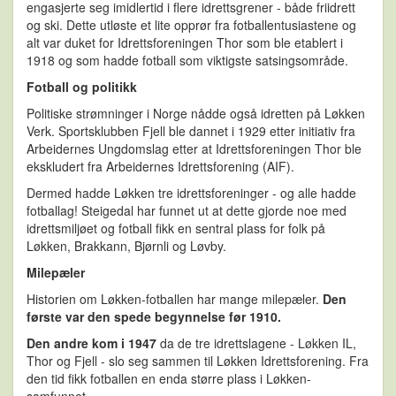
engasjerte seg imidlertid i flere idrettsgrener - både friidrett
og ski. Dette utløste et lite opprør fra fotballentusiastene og
alt var duket for Idrettsforeningen Thor som ble etablert i
1918 og som hadde fotball som viktigste satsingsområde.
Fotball og politikk
Politiske strømninger i Norge nådde også idretten på Løkken
Verk. Sportsklubben Fjell ble dannet i 1929 etter initiativ fra
Arbeidernes Ungdomslag etter at Idrettsforeningen Thor ble
ekskludert fra Arbeidernes Idrettsforening (AIF).
Dermed hadde Løkken tre idrettsforeninger - og alle hadde
fotballag! Steigedal har funnet ut at dette gjorde noe med
idrettsmiljøet og fotball fikk en sentral plass for folk på
Løkken, Brakkann, Bjørnli og Løvby.
Milepæler
Historien om Løkken-fotballen har mange milepæler.
Den
første var den spede begynnelse før 1910.
Den andre kom i 1947
da de tre idrettslagene - Løkken IL,
Thor og Fjell - slo seg sammen til Løkken Idrettsforening. Fra
den tid fikk fotballen en enda større plass i Løkken-
samfunnet.