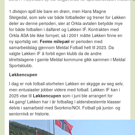
1.divisjon-spill ble bare en drøm, men Hans Magne
Steigedal, som selv var både fotballeder og trener for Løkken
deler av denne perioden, sier at Orkla-avtalen betydde mye
for både fotballen i dalføret og Løkken IF. Kontrakten med
Orkla ASA ble ikke fornyet, så i 2001 måtte Løkken finne en
ny sportslig vei.
Femte milepæl
er perioden med
samarbeidslag gjennom Meldal Fotball helt til 2023. Da
valgte Løkken IF å forbli egen klubb da de andre
idrettslagene i gamle Meldal kommune gikk sammen i Meldal
Sportsklubb.
Løkkencupen
I dag er nok fotball-storheten Løkken en skygge av seg selv,
men entusiaster jobber videre med fotball. Løkken IF kan i
2025 vise til
Løkkencupen
som i juni ble arrangert for
44.gang! Løkken har i år fotballag i aldersbestemte klasser
delvis i samarbeid med Svorkmo/NOI. Fotball på junior- og
seniornivå er historie.