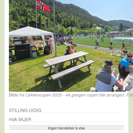
Bilde fra Løkkencupen 2025 - 44.gangen cupen ble arrangert. Foto
STILLING LEDIG
HVA SKJER
Ingen hendelser å vise
Se flere…