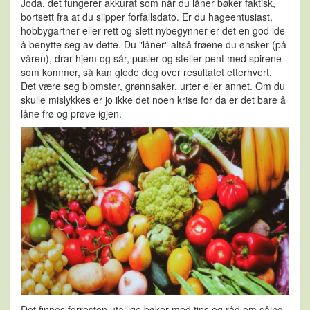
Joda, det fungerer akkurat som når du låner bøker faktisk,
bortsett fra at du slipper forfallsdato. Er du hageentusiast,
hobbygartner eller rett og slett nybegynner er det en god ide
å benytte seg av dette. Du "låner" altså frøene du ønsker (på
våren), drar hjem og sår, pusler og steller pent med spirene
som kommer, så kan glede deg over resultatet etterhvert.
Det være seg blomster, grønnsaker, urter eller annet. Om du
skulle mislykkes er jo ikke det noen krise for da er det bare å
låne frø og prøve igjen.
Det finnes forresten utallige bøker med tips og råd om såing