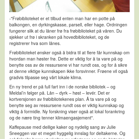
-"Frøbiblioteket er et tilbud enten man har en potte på
balkongen, en dyrkingskasse, parsell, eller hage. Ordningen
fungerer slik at du låner frø fra frøbiblioteket på våren. Du
sjekker ut frø i skranken på hovedbiblioteket, og de
registrerer hva som lånes.
Frøbiblioteket ønsker også å bidra til at flere får kunnskap om
hvordan man høster frø. Dette er viktig for å ta vare på og
benytte oss av de ressursene vi har rundt oss, og for å sikre
at denne viktige kunnskapen ikke forsvinner. Frøene vil også
gradvis tilpasse seg vårt lokale klima.
En ny trend er på full fart inn i de norske bibliotek – og
Meldal’n følger på. Lån – dyrk – høst – levér. Det er
kortversjonen av frøbibliotekenes plan. Å ta vare på og
benytte seg av ressursene rundt oss er viktig kunnskap og
viktig å formidle. Ny forskning viser også at lokal forankring
og de nære ting tenner klimaengasjement".
Kaffepause med deilige kaker og nydelig sang av Julie
Sneeggen var et meget hyggelig innslag for deltakerne. Og