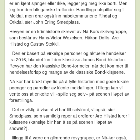
er en kjent sjanger eller ikke, legger jeg meg ikke borti. Men
jeg tror den blir ganske treffende. Handlinga utspiller seg i
Meldal, men drar også inn nabokommunene Rindal og
Orkdal, sier John Erling Smedplass.
Revyen er en krimhistorie skrevet av Nå-Kors skrivegruppe,
som består av Hans-Victor Wexelsen, Håkon Dollis, Are
Hilstad og Gustav Stokkli.
- Den er basert på virkelige personer og aktuelle hendelser
fra 2016, blandet inn i den klassiske James Bond-historien.
Revyen har den klassiske Bond-formelen når det kommer til
hendelsesforløp og mange av de klassiske Bond-klisjeene.
Nå-kor har brukt mye tid på å fylle historien med gode lokale
poenger og parodier av kjente meldalinger. I tillegg kan vi
vente oss at enkelte vil «spille seg selv» på scenen i løpet av
forestillinga.
- Det er viktig å vise at vi har litt selvironi, vi også, sier
Smedplass, som samtidig røper at ordfører Are Hilstad lurer i
kulissene (kanskje blir han å se på scenen i løpet av
showet?).
I tillegg til å være en glimrende revygruppe, er Nå-kor også,