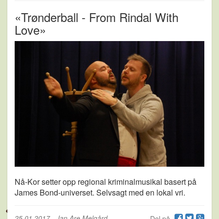
«Trønderball - From Rindal With
Love»
Nå-Kor setter opp regional kriminalmusikal basert på
James Bond-universet. Selvsagt med en lokal vri.
25.01.2017
-
Jan Are Melgård
Del på