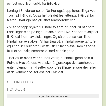
av fest med livemusikk fra Erik Hoel.
Lørdag 18. februar setter Nå-Kor også opp forestillinga ved
Torshall i Rindal. Også her blir det fest etterpå. I Rindal får
festen 18-årsgrense grunnet alkoholservering.
- Vi setter opp stykket i Rindal av flere grunner. Vi har flere
rindalinger med på laget, mens andre i Nå-Kor har relasjoner
til Rindal i form av slektninger. Og så er det så klart litt om
Rindal i selve stykket. Vi har trua på at rindalingene tar turen
og at de ser humoren i dette, sier Smedplass, som håper å
få til et skikkelig samarbeid med rindalingene.
- For 30 år siden var det helt vanlig at rindalingene kom til
Folkets Hus på fest. Vi ønsker å gjenskape det samholdet,
enten gjennom at vi setter opp forestillingene våre der, eller
at de kommer og ser oss her i Meldal.
STILLING LEDIG
HVA SKJER
Ingen hendelser å vise
Se flere…