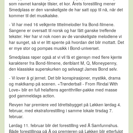
som navnet kanskje tilsier, et kor. Årets forestilling mener
Smedplass er den vanskeligste de har satt opp til nå, når det
kommer til det musikalske.
- Vi har med 16 velkjente tittelmelodier fra Bond-filmene.
Sangene er oversatt til norsk og har fått ganske treffende
tekster. Her har vi nok noen av de vanskeligste melodiene vi
har sunget, så vi er litt spente på hvordan det blir mottatt. Det
er mye stor og pompøs musikk i Bond-universet.
Smedplass røper også at vi vil få et gjensyn med flere kjente
karakterer fra Bond-filmene, deriblant M, Q, Moneypenny,
den klassiske superskurken og selvsagt James Bond selv.
- Vi lover å gi jernet. Det blir konspirasjoner, mystikk, drama
og maktkamp på scenen. «Trønderball - From Rindal With
Love» blir en full helaftens agentthriller-pakke med masse
god gammeldags action.
Revyen har premiere ved Idrettsbygget på Løkken lørdag 4.
februar, med ekstraforestilling i samme lokale tirsdag 7.
februar.
Lørdag 11. februar blir det forestilling ved Å Samfunnshus.
Både forestillinga på Å og premieren på Løkken blir etterfulgt