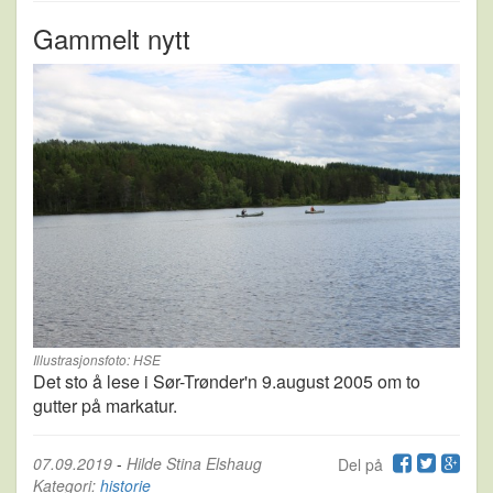
Gammelt nytt
Illustrasjonsfoto: HSE
Det sto å lese i Sør-Trønder'n 9.august 2005 om to
gutter på markatur.
07.09.2019
-
Hilde Stina Elshaug
Del på
Kategori:
historie