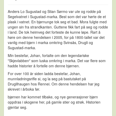
Anders Lo Sugustad og Stian Sørmo var ute og rodde på
Segelvatnet i Sugustad-marka. Best som det var hørte de et
plask i vatnet. En bjørnunge tok seg et bad. Mora fulgte med
ungen sin fra strandkanten. Guttene fikk fart på seg og rodde
i land. De tok heimveg det forteste de kunne løpe. Rart å
høre om denne hendelsen i 2005, for på 1800-tallet var det
vanlig med bjørn i marka omkring Svinsås, Drugli og
Sugustad-marka.
Min bestefar, Johan, fortalte om den legendariske
"Skjevlabben" som luska omkring i marka. Det var flere som
hadde historier å fortelle om denne bjørnen.
For over 100 år siden ladda bestefar, Johan,
munnladningsrifle si, og la seg på bastutaket på
Druglihaugen hos Rennei. Om denne hendelsen har jeg
skrevet i årboka før.
bjørnen har kommet tilbake, og nye generasjoner bjørn
oppdras i skogene her, på gamle stier og strøk. Historien
gjentar seg.