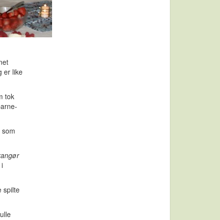
net
 er like
m tok
barne-
r, som
rrangør
i
 spilte
ulle