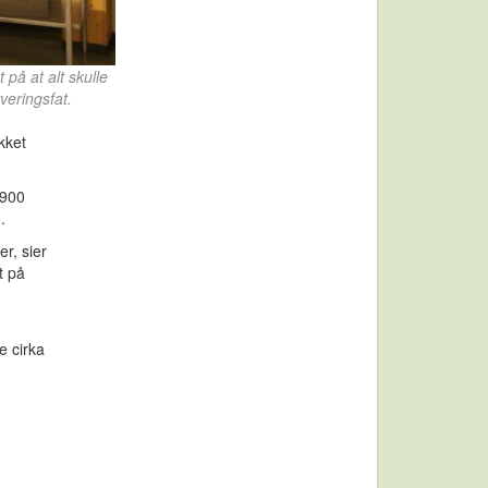
på at alt skulle
rveringsfat.
kket
 900
.
r, sier
t på
e cirka