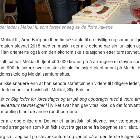
det leder i Meldal IL som forsyner seg av de flotte kakene
 Meldal IL, Arne Berg holdt en fin takketale til de frivillige og sammenlig
etsturnstevnet 2018 med en maskin der alle delene har sin funksjon og
. Han orienterte også om den økonomiske situasjonen etter turnstevnet.
rtalt, så har Meldal IL tjent 400.000 kroner på å arrangere et stevne so
ndt 900 deltakere hvor en stor del ble innlosjert blant annet på Meldal 
domsskole og Meldal samfunnshus.
r ikke snauere enn at han sendte stafettpinnen videre til tidligere lede
 forkjemper for basishall i Meldal, Stig Kalstad:
 år er Stig leder for idrettslaget og tar på seg oppdraget med å være a
ekretsturnstevnet igjen!
Hvilket svar han gav vites ikke, da det forsvant 
 mumling blant de andre rundt bordene.
 er alle dog enige om: Det var et fantastisk flott stevne, hvor værgudene
med arrangøren som kun fikk skryt fra gjestene fra begynnelse til slutt.
g sa: -Jeg satt på stevnekontoret og ventet på at den første klagen sk