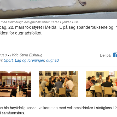
 med stevnelogo designet av trener Karen Gjervan Rise
dag, 22. mars tok styret i Meldal IL på seg spanderbuksene og in
lkfest for dugnadsfolket.
2019
-
Hilde Stina Elshaug
Del på
ri:
Sport
,
Lag og foreninger
,
dugnad
e ble høytidelig ønsket velkommen med velkomstdrinker i stettglass i 2
al samfunnshus.