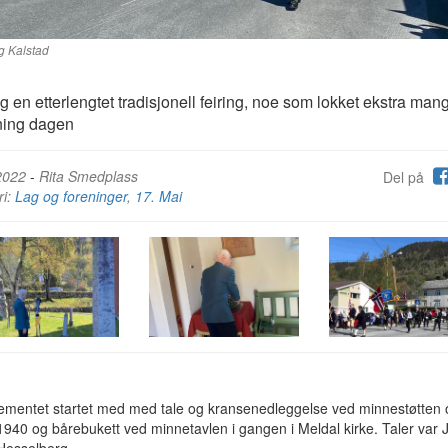
ig Kalstad
g en etterlengtet tradisjonell feiring, noe som lokket ekstra mang
ning dagen
2022
-
Rita Smedplass
Del på
ri:
Lag og foreninger
,
17. Mai
ementet startet med med tale og kransenedleggelse ved minnestøtten 
 1940 og bårebukett ved minnetavlen i gangen i Meldal kirke. Taler var