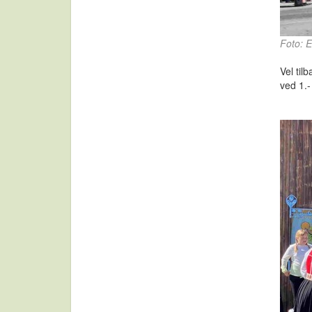
Foto: 
Vel til
ved 1.-