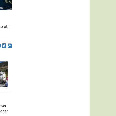
e ut i
over
 Johan