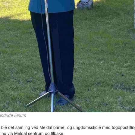
Eindride Einum
 ble det samling ved Meldal barne- og ungdomsskole med togoppstillin
ing via Meldal sentrum og tilbake.