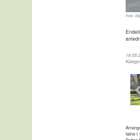
Foto: St
Endeli
anled
19.05.
Katego
Arrang
falne i