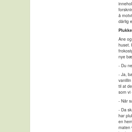
innehol
forskni
å motvi
dårlig 
Plukke
Ane og 
huset. 
frokos
nye bær
- Du n
- Ja, b
vanilli
til at 
som vi 
- Når s
- Da sk
har plu
en hemm
maten v