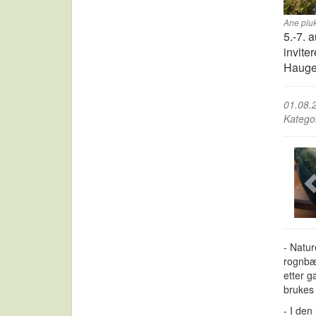
Ane pluk
5.-7. a
invite
Hauge
01.08.
Katego
- Natur
rognbær
etter g
brukes 
- I den