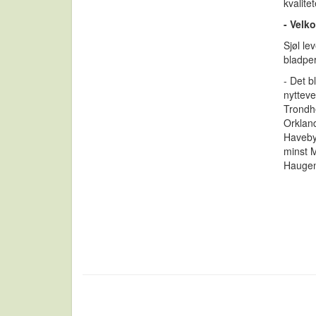
kvalite
- Velk
Sjøl le
bladper
- Det 
nytteve
Trondhe
Orkland
Haveby 
minst M
Haugen