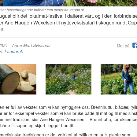
ker helsebringende blåbær fem meter fra trappa si.
ugust blir det lokalmat-festival i dalføret vårt, og i den forbindels
rer Ane Haugen Wexelsen til nyttevekstsafari i skogen rundt Op
n.
2021
-
Anne Mari Svinsaas
Del på
ri:
Landbruk
en er full av vekster som vi kan nyttiggjøre oss. Brennhuttu, blåbær, ryll
 er for eksempel vekster som vi kan bruke både til mat og til medisins
ammel tradisjon, sier Ane Haugen Wexelsen. - Brennhuttu, for eksempe
både til suppe og skjerf, legger hun til.
 medisinske tradisjonen er det velkjent at ryllik er en unik plante som