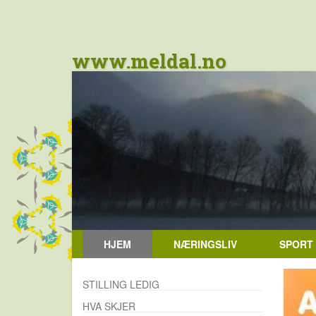
www.meldal.no
HJEM
NÆRINGSLIV
SPORT
STILLING LEDIG
HVA SKJER