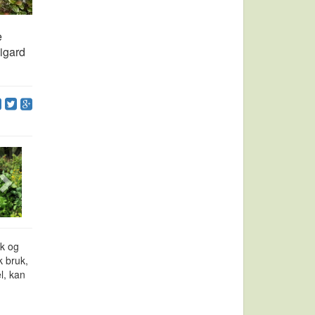
e
pigard
ik og
k bruk,
l, kan