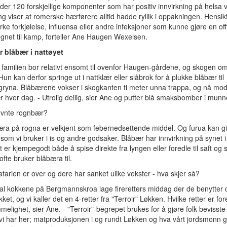
der 120 forskjellige komponenter som har positiv innvirkning på helsa v
ng viser at romerske hærførere alltid hadde ryllik i oppakningen. Hensik
rke forkjølelse, influensa eller andre infeksjoner som kunne gjøre en off
egnet til kamp, forteller Ane Haugen Wexelsen.
r blåbær i nattøyet
familien bor relativt ensomt til ovenfor Haugen-gårdene, og skogen om
Hun kan derfor springe ut i nattklær eller slåbrok for å plukke blåbær til
tgryna. Blåbærene vokser i skogkanten ti meter unna trappa, og nå mo
 hver dag. - Utrolig deilig, sier Ane og putter blå smaksbomber i munn
evnte rognbær?
æra på rogna er velkjent som febernedsettende middel. Og furua kan gi
n som vi bruker i is og andre godsaker. Blåbær har innvirkning på synet i 
det er kjempegodt både å spise direkte fra lyngen eller foredle til saft og s
ofte bruker blåbæra til.
afarien er over og dere har sanket ulike vekster - hva skjer så?
al kokkene på Bergmannskroa lage fireretters middag der de benytter d
kket, og vi kaller det en 4-retter fra "Terroir" Løkken. Hvilke retter er for
elighet, sier Ane. - "Terroir"-begrepet brukes for å gjøre folk bevisste
i har her; matproduksjonen i og rundt Løkken og hva vårt jordsmonn g