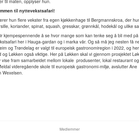
ter til maten, opplyser hun.
ommen til nyttevekstsafari!
verer hun flere vekster fra egen kjøkkenhage til Bergmannskroa, der hu
sille, koriander, spinat, squash, gresskar, grønnkål, hodekål og ulike sa
blir kjempespennende å se hvor mange som kan tenke seg å bli med på
kstsafari her i Hauga-gardan og i marka vår. Og så må jeg nesten få n
im og Trøndelag er valgt til europeisk gastronomiregion i 2022, og her 
 og Løkken også viktige. Her på Løkken skal vi gjennom prosjektet Lø
vise fram samarbeidet mellom lokale produsenter, lokal restaurant og
eldal videregående skole til europeisk gastronomi-miljø, avslutter Ane
 Wexelsen.
Medlemmer