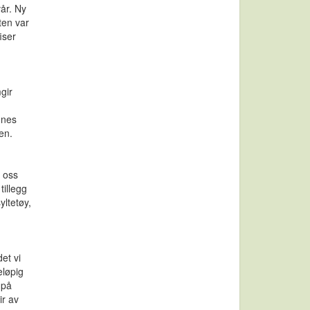
år. Ny
ten var
iser
gir
dnes
en.
 oss
tillegg
yltetøy,
et vi
eløpig
 på
ir av