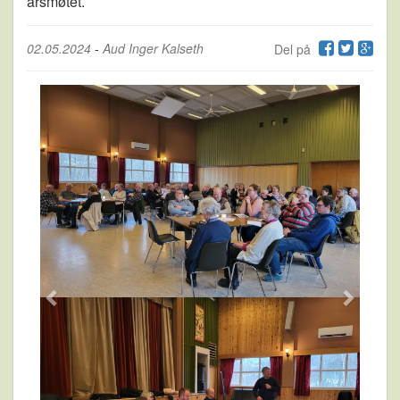
årsmøtet.
02.05.2024
-
Aud Inger Kalseth
Del på