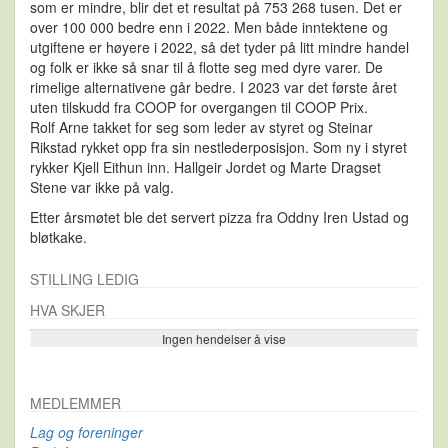
som er mindre, blir det et resultat på 753 268 tusen. Det er
over 100 000 bedre enn i 2022. Men både inntektene og
utgiftene er høyere i 2022, så det tyder på litt mindre handel
og folk er ikke så snar til å flotte seg med dyre varer. De
rimelige alternativene går bedre. I 2023 var det første året
uten tilskudd fra COOP for overgangen til COOP Prix.
Rolf Arne takket for seg som leder av styret og Steinar
Rikstad rykket opp fra sin nestlederposisjon. Som ny i styret
rykker Kjell Eithun inn. Hallgeir Jordet og Marte Dragset
Stene var ikke på valg.
Etter årsmøtet ble det servert pizza fra Oddny Iren Ustad og
bløtkake.
STILLING LEDIG
HVA SKJER
Ingen hendelser å vise
Se flere…
MEDLEMMER
Lag og foreninger