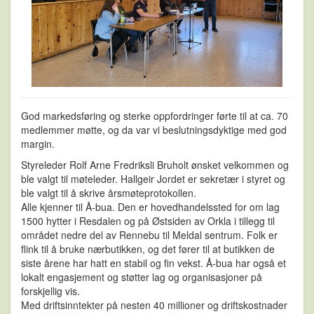
God markedsføring og sterke oppfordringer førte til at ca. 70
medlemmer møtte, og da var vi beslutningsdyktige med god
margin.
Styreleder Rolf Arne Fredriksli Bruholt ønsket velkommen og
ble valgt til møteleder. Hallgeir Jordet er sekretær i styret og
ble valgt til å skrive årsmøteprotokollen.
Alle kjenner til Å-bua. Den er hovedhandelssted for om lag
1500 hytter i Resdalen og på Østsiden av Orkla i tillegg til
området nedre del av Rennebu til Meldal sentrum. Folk er
flink til å bruke nærbutikken, og det fører til at butikken de
siste årene har hatt en stabil og fin vekst. Å-bua har også et
lokalt engasjement og støtter lag og organisasjoner på
forskjellig vis.
Med driftsinntekter på nesten 40 millioner og driftskostnader