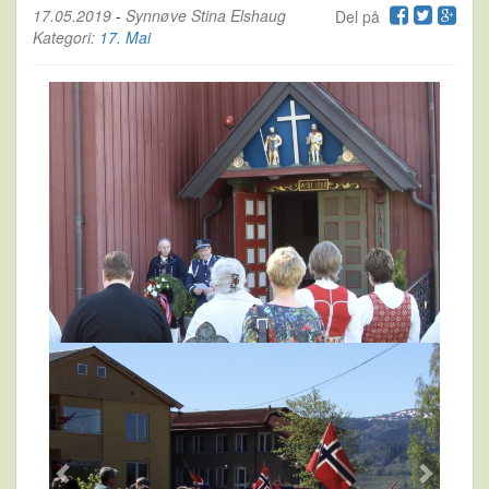
17.05.2019
-
Synnøve Stina Elshaug
Del på
Kategori:
17. Mai