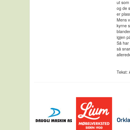
ut som
og de s
er plas
Mens vi
kyrne s
blandes
igjen p
Så har 
så snar
allered
Tekst: 