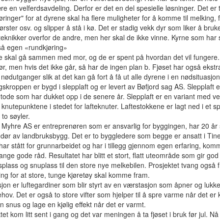
re en velferdsavdeling. Derfor er det en del spesielle løsninger. Det er 
øringer" for at dyrene skal ha flere muligheter for å komme til melking, f
børster osv. og slipper å stå i kø. Det er stadig vekk dyr som liker å bruk
eknikker overfor de andre, men her skal de ikke vinne. Kyrne som har 
så egen «rundkjøring»
e skal gå sammen med mor, og de er spent på hvordan det vil fungere.
ør, men hvis det ikke går, så har de ingen plan b. Fjøset har også ekstr
ødutganger slik at det kan gå fort å få ut alle dyrene i en nødsituasjon
skroppen er bygd i slepplaft og er levert av Bøfjord sag AS. Slepplaft e
tode som har dukket opp i de senere år. Slepplaft er en variant med ver
i knutepunktene i stedet for lafteknuter. Laftestokkene er lagt ned i et s
to søyler.
r Myhre AS er entreprenøren som er ansvarlig for byggingen, har 20 år
dør av landbruksbygg. Det er to byggledere som begge er ansatt i Tine
 har stått for grunnarbeidet og har i tillegg gjennom egen erfaring, kom
ge gode råd. Resultatet har blitt et stort, flatt uteområde som gir god
splass og snuplass til den store nye melkebilen. Prosjektet tvang også 
ing for at store, tunge kjøretøy skal komme fram.
sjon er luftegardiner som blir styrt av en værstasjon som åpner og lukk
ehov. Det er også to store vifter som hjelper til å spre varme når det er 
 snus og lage en kjølig effekt når det er varmt.
tet kom litt sent i gang og det var meningen å ta fjøset i bruk før jul. Nå