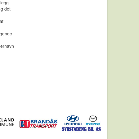
legg
og det
at
iggende
tternavn
d