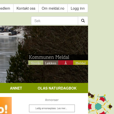
medlem
Kontakt oss
Om meldal.no
Logg inn
ANNET
OLAS NATURDAGBOK
Annonser