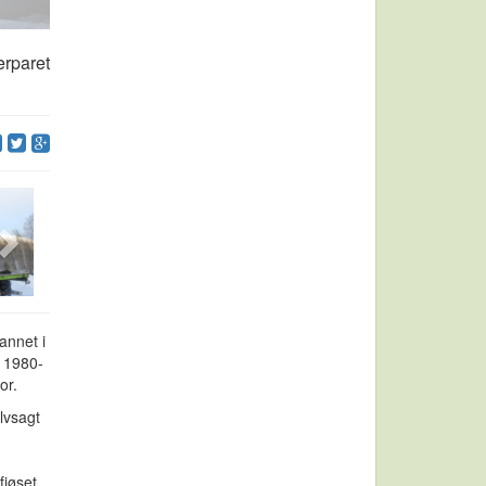
erparet
annet i
å 1980-
or.
lvsagt
fjøset