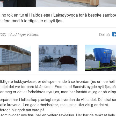
.no tok en tur til Haldoslette i Laksøybygda for å besøke sambo
i ferd med å ferdigstille et nytt fjøs.
2021
-
Aud Inger Kalseth
Del på
tidligere hobbyavløser, er det spennende å se hvordan fjøs er noe helt 
 det det var for bare få år siden. Fredmund Sandvik bygde nytt fjøs p
 For meg er det et forholdsvis nytt fjøs, men har forstått at jeg er på villsp
paret har i fellesskap planlagt nøye hvordan de vil ha det. Det skal se
sstille kravene til en god arbeidsplass, men minst like viktig er det at
ferden blir godt tatt vare på.
om bygger nye fjøs, har en velferdsavdeling. Her har de tenkt at hele 