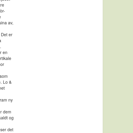
tre
òr-
e
sina av,
 Det er
a
.
r en
tikale
por
 som
. Lo &
met
fram ny
er dem
kaldt og
 ser det