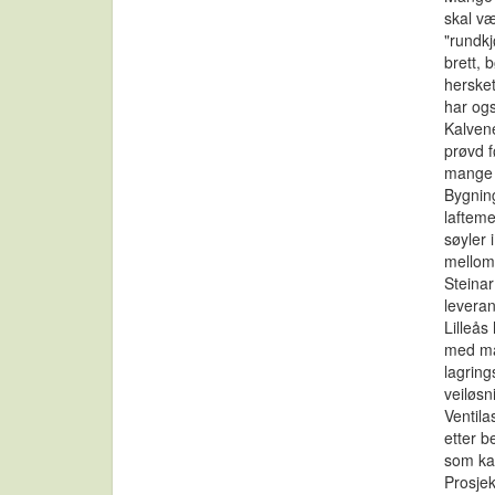
skal væ
"rundkj
brett, 
hersket
har og
Kalven
prøvd f
mange n
Bygning
lafteme
søyler 
mellom 
Steina
leveran
Lilleås
med man
lagring
veiløsn
Ventila
etter b
som kan
Prosjek