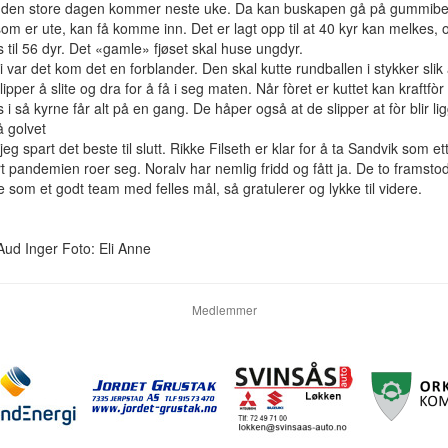
 den store dagen kommer neste uke. Da kan buskapen gå på gummibe
om er ute, kan få komme inn. Det er lagt opp til at 40 kyr kan melkes, 
s til 56 dyr. Det «gamle» fjøset skal huse ungdyr.
 var det kom det en forblander. Den skal kutte rundballen i stykker slik 
lipper å slite og dra for å få i seg maten. Når fòret er kuttet kan kraftfòr
 i så kyrne får alt på en gang. De håper også at de slipper at fòr blir l
å golvet
jeg spart det beste til slutt. Rikke Filseth er klar for å ta Sandvik som e
t pandemien roer seg. Noralv har nemlig fridd og fått ja. De to framsto
e som et godt team med felles mål, så gratulerer og lykke til videre.
Aud Inger Foto: Eli Anne
Medlemmer