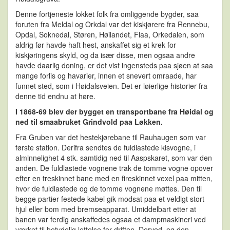
Denne fortjeneste lokket folk fra omliggende bygder, saa
foruten fra Meldal og Orkdal var det kiskjørere fra Rennebu,
Opdal, Soknedal, Støren, Høilandet, Flaa, Orkedalen, som
aldrig før havde haft hest, anskaffet sig et krek for
kiskjøringens skyld, og da især disse, men ogsaa andre
havde daarlig doning, er det vist ingensteds paa sjøen at saa
mange forlis og havarier, innen et snevert omraade, har
funnet sted, som i Høidalsveien. Det er løierlige historier fra
denne tid endnu at høre.
I 1868-69 blev der bygget en transportbane fra Høidal og
ned til smaabruket Grindvold paa Løkken.
Fra Gruben var det hestekjørebane til Rauhaugen som var
første station. Derifra sendtes de fuldlastede kisvogne, i
alminnelighet 4 stk. samtidig ned til Aaspskaret, som var den
anden. De fuldlastede vognene trak de tomme vogne opover
efter en treskinnet bane med en fireskinnet vexel paa mitten,
hvor de fuldlastede og de tomme vognene møttes. Den til
begge partier festede kabel gik modsat paa et veldigt stort
hjul eller bom med bremseapparat. Umiddelbart etter at
banen var ferdig anskaffedes ogsaa et dampmaskineri ved
værket til betydelig lettelse for driften. Derved, og den