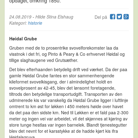
opdaget, omkring 1850.
24.08.2019
-
Hilde Stina Elshaug
Del på
Kategori:
historie
Høidal Grube
Gruben med de to prosentrike svovelforekomster laa da
visstnok i det fri, og Pinto & Peary & Co erhvervet Høidal og
tillige slaghaugene ved Grutsæther.
Det blev efterhaanden betydelig drift ved værket. Da der paa
gamle Høidal Grube fantes en stor sammenhengende
kileformet svovelkisgang, der i almindelighet holdt en
svovelprosent av 42-45, blev det lønsomt foretagende,
tiltrods den betydelige transportudgift. Transporten av den
udminerede kis var vanskelig da Høidal Grube ligger i luftlinje
omtrent to km øst for løkken i 450 meters høide over havet
da det paa den sidste km. Ned til Løkken er et fald paa 2-300
meter og ingen vei var arbeidet, vil det skjønnes at kjøring av
store tunge hestlas var ingen barnelek. Blandt tjenestegutter
blev det nevnt for et karsstykke at de hadde kjørt kis ifra
Høidalsgruva.