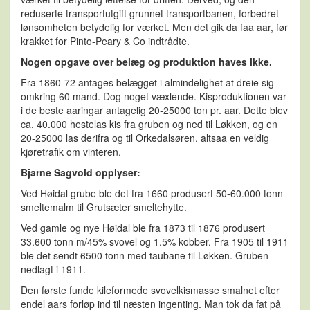
reduserte transportutgift grunnet transportbanen, forbedret
lønsomheten betydelig for værket. Men det gik da faa aar, før
krakket for Pinto-Peary & Co indtrådte.
Nogen opgave over belæg og produktion haves ikke.
Fra 1860-72 antages belægget i almindelighet at dreie sig
omkring 60 mand. Dog noget væxlende. Kisproduktionen var
i de beste aaringar antagelig 20-25000 ton pr. aar. Dette blev
ca. 40.000 hestelas kis fra gruben og ned til Løkken, og en
20-25000 las derifra og til Orkedalsøren, altsaa en veldig
kjøretrafik om vinteren.
Bjarne Sagvold opplyser:
Ved Høidal grube ble det fra 1660 produsert 50-60.000 tonn
smeltemalm til Grutsæter smeltehytte.
Ved gamle og nye Høidal ble fra 1873 til 1876 produsert
33.600 tonn m/45% svovel og 1.5% kobber. Fra 1905 til 1911
ble det sendt 6500 tonn med taubane til Løkken. Gruben
nedlagt i 1911.
Den første funde kileformede svovelkismasse smalnet efter
endel aars forløp ind til næsten ingenting. Man tok da fat på