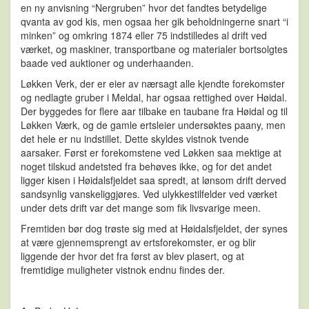
en ny anvisning “Nergruben” hvor det fandtes betydelige
qvanta av god kis, men ogsaa her gik beholdningerne snart “i
minken” og omkring 1874 eller 75 indstilledes al drift ved
værket, og maskiner, transportbane og materialer bortsolgtes
baade ved auktioner og underhaanden.
Løkken Verk, der er eier av nærsagt alle kjendte forekomster
og nedlagte gruber i Meldal, har ogsaa rettighed over Høidal.
Der byggedes for flere aar tilbake en taubane fra Høidal og til
Løkken Værk, og de gamle ertsleier undersøktes paany, men
det hele er nu indstillet. Dette skyldes vistnok tvende
aarsaker. Først er forekomstene ved Løkken saa mektige at
noget tilskud andetsted fra behøves ikke, og for det andet
ligger kisen i Høidalsfjeldet saa spredt, at lønsom drift derved
sandsynlig vanskeliggjøres. Ved ulykkestilfelder ved værket
under dets drift var det mange som fik livsvarige meen.
Fremtiden bør dog trøste sig med at Høidalsfjeldet, der synes
at være gjennemsprengt av ertsforekomster, er og blir
liggende der hvor det fra først av blev plasert, og at
fremtidige muligheter vistnok endnu findes der.