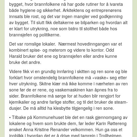
bygget, hvor brannfolkene nå har gode rutiner for å ivareta
både hygiene og sikkerhet. Arkitektens og entreprenørens
innsats ble rost, og det var ingen mangler ved godkjenning
av bygget. Til slutt fikk deltakerne se bilparken og hvordan alt
er klart for utrykning, noe som bidro til stolthet både hos
brannsjefen og politikerne.
Det var romslige lokaler. Nærmest hovedinngangen var et
kombinert spise- og møterom og videre to kontor. Odd
Harald bruker det ene og brannsjefen eller andre kunne
bruke det andre.
Videre fikk vi en grundig innføring i skitten og ren sone og ble
forklart hvor omstendelig brannfolkene må «vaske» seg etter
hver utrykning. Skitne klær må ikke komme i nærheten av ren
sone før de er rene, og vaskemaskinen kan åpnes fra to
sider. Brannfolkene må sørge for at huden blir rengjort for
kjemikalier og andre farlige stoffer, og til det bruker de steam-
dusjer. De må alltid ha klesbytte tilgjengelig i ren sone.
• Tilbake på Kommunehuset ble det en rask gjennomgang av
lokalene og hvem som brukte dem, før leder Karin Røttereng
ønsket Anna Kristine Renander velkommen. Hun ga oss et
innblikk i hvordan det er å drive med tamrein i Trollheimen.