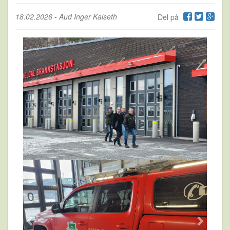
18.02.2026
-
Aud Inger Kalseth
Del på