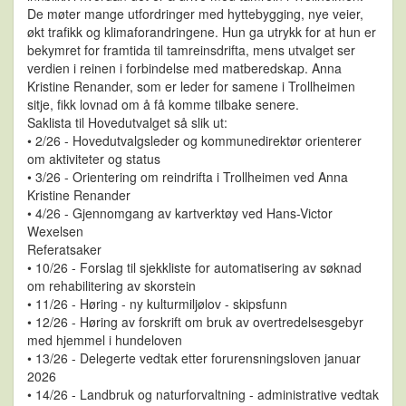
De møter mange utfordringer med hyttebygging, nye veier,
økt trafikk og klimaforandringene. Hun ga utrykk for at hun er
bekymret for framtida til tamreinsdrifta, mens utvalget ser
verdien i reinen i forbindelse med matberedskap. Anna
Kristine Renander, som er leder for samene i Trollheimen
sitje, fikk lovnad om å få komme tilbake senere.
Saklista til Hovedutvalget så slik ut:
• 2/26 - Hovedutvalgsleder og kommunedirektør orienterer
om aktiviteter og status
• 3/26 - Orientering om reindrifta i Trollheimen ved Anna
Kristine Renander
• 4/26 - Gjennomgang av kartverktøy ved Hans-Victor
Wexelsen
Referatsaker
• 10/26 - Forslag til sjekkliste for automatisering av søknad
om rehabilitering av skorstein
• 11/26 - Høring - ny kulturmiljølov - skipsfunn
• 12/26 - Høring av forskrift om bruk av overtredelsesgebyr
med hjemmel i hundeloven
• 13/26 - Delegerte vedtak etter forurensningsloven januar
2026
• 14/26 - Landbruk og naturforvaltning - administrative vedtak