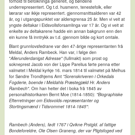
forhold til befolkninga generelt, og bøndene
underrepresentert. Og t.d. husmenn, tenestefolk, eller
lærarar var ikkje representert. gjennomsnittsalderen var 42
år, og i utgangspunktet var aldersgrensa 25 år. Men vi veit at
yngste deltakar i Eidsvollsforsamlinga var 17 år. Og vi veit at
enkelte av deltakarene hadde ein annan bakgrunn enn den
ein kunne få inntrykk av t.d. gjennom bilde og kort omtale.
Blant grunnlovsfedrane var den 47-årige representanten frå
Meldal, Anders Rambeck. Han var, i følge den
"
Allerunderdanigst Adresse"
(fullmakt) som prost og
sokneprest Jacob von der Lippe Parelius førte penna etter
valmøtet i Meldal kyrkje 16. mars 1814 til valmøtet på Melhus
for Søndre Trondhjems Amt
"Sorenskriveren i Orkedals
Fogderie, boende i Meldahls Præstegjæld Hr. Anders
Rambech".
Om han heiter det i boka frå 1845 av
personalhistorikaren Bernt Moe (1814-1850):
"Biographiske
Efterretninger om Eidsvolds-repræsentanter og
Stortingsmænd i Tidsrommet 1814-1845"
:
Rambech (Anders), født 1767 i Qvikne Prstgld. af fattige
Bondeforeldre, Ole Olsen Graneng, der var Pligtsfoged ved