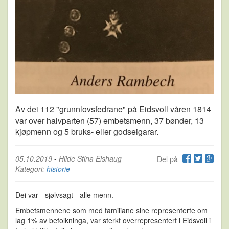
Av dei 112 "grunnlovsfedrane" på Eidsvoll våren 1814
var over halvparten (57) embetsmenn, 37 bønder, 13
kjøpmenn og 5 bruks- eller godseigarar.
05.10.2019
-
Hilde Stina Elshaug
Del på
Kategori:
historie
Dei var - sjølvsagt - alle menn.
Embetsmennene som med familiane sine representerte om
lag 1% av befolkninga, var sterkt overrepresentert i Eidsvoll i