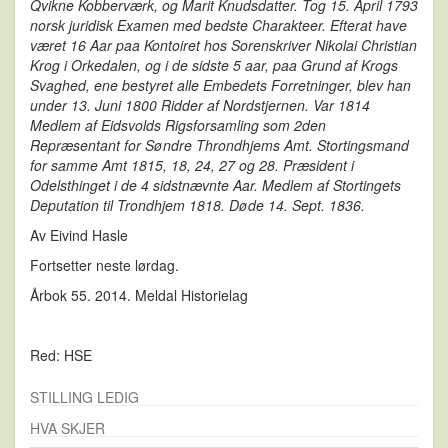
Qvikne Kobberværk, og Marit Knudsdatter. Tog 15. April 1793
norsk juridisk Examen med bedste Charakteer. Efterat have
været 16 Aar paa Kontoiret hos Sorenskriver Nikolai Christian
Krog i Orkedalen, og i de sidste 5 aar, paa Grund af Krogs
Svaghed, ene bestyret alle Embedets Forretninger, blev han
under 13. Juni 1800 Ridder af Nordstjernen. Var 1814
Medlem af Eidsvolds Rigsforsamling som 2den
Repræsentant for Søndre Throndhjems Amt. Stortingsmand
for samme Amt 1815, 18, 24, 27 og 28. Præsident i
Odelsthinget i de 4 sidstnævnte Aar. Medlem af Stortingets
Deputation til Trondhjem 1818. Døde 14. Sept. 1836.
Av Eivind Hasle
Fortsetter neste lørdag.
Årbok 55. 2014. Meldal Historielag
Red: HSE
STILLING LEDIG
HVA SKJER