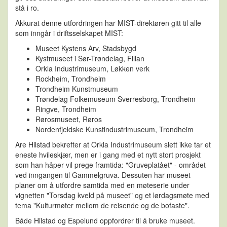
stå i ro.
Akkurat denne utfordringen har MIST-direktøren gitt til alle
som inngår i driftsselskapet MIST:
Museet Kystens Arv, Stadsbygd
Kystmuseet i Sør-Trøndelag, Fillan
Orkla Industrimuseum, Løkken verk
Rockheim, Trondheim
Trondheim Kunstmuseum
Trøndelag Folkemuseum Sverresborg, Trondheim
Ringve, Trondheim
Rørosmuseet, Røros
Nordenfjeldske Kunstindustrimuseum, Trondheim
Are Hilstad bekrefter at Orkla Industrimuseum slett ikke tar et
eneste hvileskjær, men er i gang med et nytt stort prosjekt
som han håper vil prege framtida: "Gruveplatået" - området
ved inngangen til Gammelgruva. Dessuten har museet
planer om å utfordre samtida med en møteserie under
vignetten "Torsdag kveld på museet" og et lørdagsmøte med
tema "Kulturmøter mellom de reisende og de bofaste".
Både Hilstad og Espelund oppfordrer til å bruke museet.