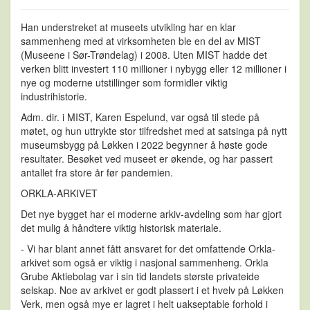
Han understreket at museets utvikling har en klar
sammenheng med at virksomheten ble en del av MIST
(Museene i Sør-Trøndelag) i 2008. Uten MIST hadde det
verken blitt investert 110 millioner i nybygg eller 12 millioner i
nye og moderne utstillinger som formidler viktig
industrihistorie.
Adm. dir. i MIST, Karen Espelund, var også til stede på
møtet, og hun uttrykte stor tilfredshet med at satsinga på nytt
museumsbygg på Løkken i 2022 begynner å høste gode
resultater. Besøket ved museet er økende, og har passert
antallet fra store år før pandemien.
ORKLA-ARKIVET
Det nye bygget har ei moderne arkiv-avdeling som har gjort
det mulig å håndtere viktig historisk materiale.
- Vi har blant annet fått ansvaret for det omfattende Orkla-
arkivet som også er viktig i nasjonal sammenheng. Orkla
Grube Aktiebolag var i sin tid landets største privateide
selskap. Noe av arkivet er godt plassert i et hvelv på Løkken
Verk, men også mye er lagret i helt uakseptable forhold i