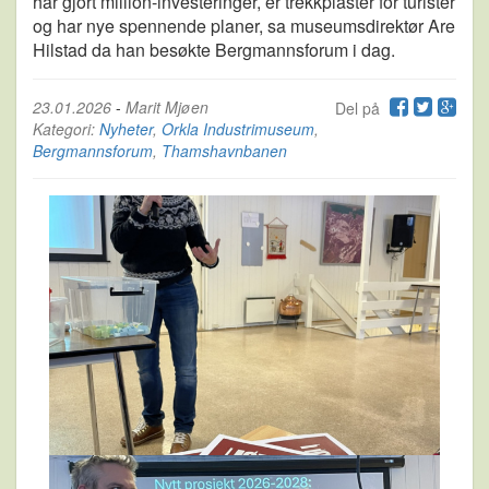
har gjort million-investeringer, er trekkplaster for turister
og har nye spennende planer, sa museumsdirektør Are
Hilstad da han besøkte Bergmannsforum i dag.
23.01.2026
-
Marit Mjøen
Del på
Kategori:
Nyheter
,
Orkla Industrimuseum
,
Bergmannsforum
,
Thamshavnbanen