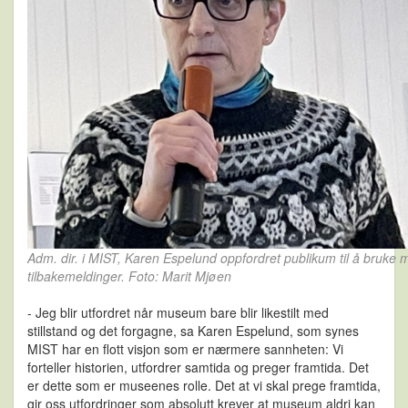
Adm. dir. i MIST, Karen Espelund oppfordret publikum til å bruke
tilbakemeldinger. Foto: Marit Mjøen
- Jeg blir utfordret når museum bare blir likestilt med
stillstand og det forgagne, sa Karen Espelund, som synes
MIST har en flott visjon som er nærmere sannheten: Vi
forteller historien, utfordrer samtida og preger framtida. Det
er dette som er museenes rolle. Det at vi skal prege framtida,
gir oss utfordringer som absolutt krever at museum aldri kan