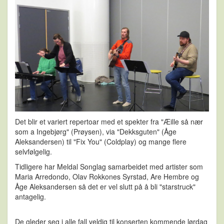
Det blir et variert repertoar med et spekter fra "Æille så nær
som a Ingebjørg" (Prøysen), via "Dekksguten" (Åge
Aleksandersen) til "Fix You" (Coldplay) og mange flere
selvfølgelig.
Tidligere har Meldal Songlag samarbeidet med artister som
Maria Arredondo, Olav Rokkones Syrstad, Are Hembre og
Åge Aleksandersen så det er vel slutt på å bli "starstruck"
antagelig.
De gleder seg i alle fall veldig til konserten kommende lørdag