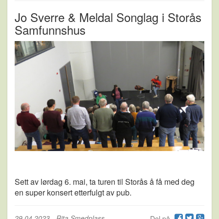
Jo Sverre & Meldal Songlag i Storås
Samfunnshus
Sett av lørdag 6. mai, ta turen til Storås å få med deg
en super konsert etterfulgt av pub.
29.04.2023
-
Rita Smedplass
Del på