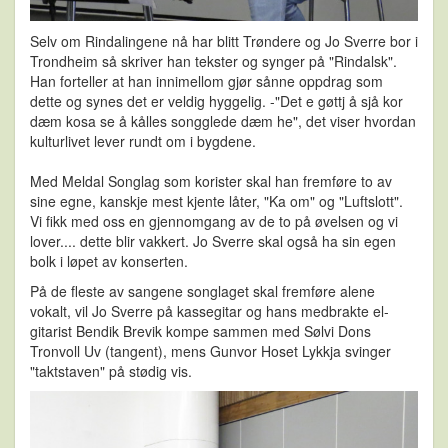
Selv om Rindalingene nå har blitt Trøndere og Jo Sverre bor i
Trondheim så skriver han tekster og synger på "Rindalsk".
Han forteller at han innimellom gjør sånne oppdrag som
dette og synes det er veldig hyggelig. -"Det e gøttj å sjå kor
dæm kosa se å kålles songglede dæm he", det viser hvordan
kulturlivet lever rundt om i bygdene.
Med Meldal Songlag som korister skal han fremføre to av
sine egne, kanskje mest kjente låter, "Ka om" og "Luftslott".
Vi fikk med oss en gjennomgang av de to på øvelsen og vi
lover.... dette blir vakkert. Jo Sverre skal også ha sin egen
bolk i løpet av konserten.
På de fleste av sangene songlaget skal fremføre alene
vokalt, vil Jo Sverre på kassegitar og hans medbrakte el-
gitarist Bendik Brevik kompe sammen med Sølvi Dons
Tronvoll Uv (tangent), mens Gunvor Hoset Lykkja svinger
"taktstaven" på stødig vis.