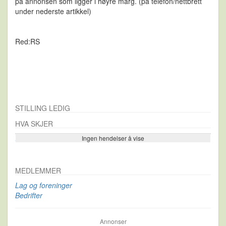
på annonsen som ligger i høyre marg. (på telefon/nettbrett
under nederste artikkel)
Red:RS
STILLING LEDIG
HVA SKJER
Ingen hendelser å vise
Se flere…
MEDLEMMER
Lag og foreninger
Bedrifter
Annonser