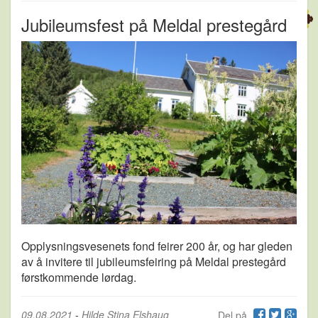
Jubileumsfest på Meldal prestegård
Opplysningsvesenets fond feirer 200 år, og har gleden
av å invitere til jubileumsfeiring på Meldal prestegård
førstkommende lørdag.
09.08.2021
-
Hilde Stina Elshaug
Del på