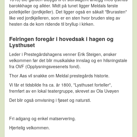
barokkhage og alléer. Midt på tunet ligger Meldals første
potetkjeller (jordkjeller). Det ligger også en såkalt "Brurasten"
like ved jordkjelleren, som er en sten hvor bruden steg av
hesten da de kom ridende til bryllup i kirken.
Feiringen foregår i hovedsak i hagen og
Lysthuset
Leder i Prestegårdshagens venner Erik Steigen, ønsker
velkommen før det blir musikalske innslag og en hilsningstale
fra OVF (Opplysningsvesenets fond).
Thor Aas vil snakke om Meldal prestegårds historie.
Vi får et tidsbilde fra ca. år 1800, "Lysthuset forteller",
fremført av en lokal teatergruppe, skrevet av Ola Uvøyen
Det blir også omvisning i fjøset og natursti.
Fri adgang og enkel matservering.
Hjertelig velkommen.