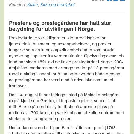
Kategori:
Kultur
,
Kirke og menighet
Prestene og prestegårdene har hatt stor
betydning for utviklingen i Norge.
Prestegårdene var tidligere en stor arbeidsgiver for
tjenestefolk, husmenn og sesongarbeidere, og presten
fungerte som en kunnskapsrik embetsmann som brakte
nyheter og impulser fra verden utenfor. Opplysningsvesenets
fond har siden 1821 eid de fleste prestegårder i Norge. 200-
årsjubileet markeres med arrangementer på 18 prestegårder
rundt omkring i landet for å markere hvordan både presten
og prestegårdene har vært med å drive lokalsamfunnet
fremover.
Den 14. august finner feiringen sted på Meldal prestegård
(også kjent som Grøtte), et forpaktningsbruk som er i full
drift. Prestegården ble flyttet til sin nåværende plass på
midten av 1700-tallet, og var kjent som et kultursentrum med
sterke og toneangivende prester.
Under Jacob von der Lippe Parelius’ tid som prost (1793-
1818) ble gården utbygd til et storslagent anlegg med lysthus