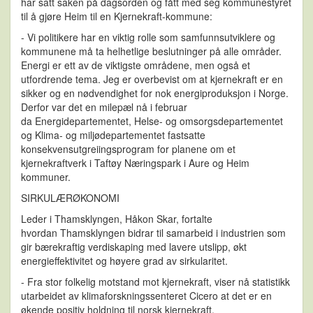
har satt saken på dagsorden og fått med seg kommunestyret
til å gjøre Heim til en Kjernekraft-kommune:
- Vi politikere har en viktig rolle som samfunnsutviklere og
kommunene må ta helhetlige beslutninger på alle områder.
Energi er ett av de viktigste områdene, men også et
utfordrende tema. Jeg er overbevist om at kjernekraft er en
sikker og en nødvendighet for nok energiproduksjon i Norge.
Derfor var det en milepæl nå i februar
da Energidepartementet, Helse- og omsorgsdepartementet
og Klima- og miljødepartementet fastsatte
konsekvensutgreiingsprogram for planene om et
kjernekraftverk i Taftøy Næringspark i Aure og Heim
kommuner.
SIRKULÆRØKONOMI
Leder i Thamsklyngen, Håkon Skar, fortalte
hvordan Thamsklyngen bidrar til samarbeid i industrien som
gir bærekraftig verdiskaping med lavere utslipp, økt
energieffektivitet og høyere grad av sirkularitet.
- Fra stor folkelig motstand mot kjernekraft, viser nå statistikk
utarbeidet av klimaforskningssenteret Cicero at det er en
økende positiv holdning til norsk kjernekraft.