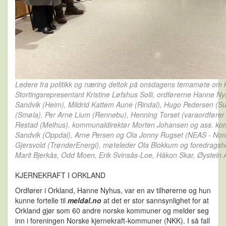
Ledere fra politikk og næring deltok på onsdagens temamøte om k
Stortingsrepresentant Kristine Løfshus Solli, ordførerne Hanne Ny
Sandvik (Heim), Mildrid Kattem Aune (Rindal), Hugo Pedersen (S
(Smøla), Per Arne Lium (Rennebu), Henning Torset (varaordfører 
Restad (Melhus), kommunaldirektør Morten Johansen og ass. k
Sandvik (Oppdal), Arne Persen og Ola Jonny Rugset (NEAS - Nor
Gjersvold (TrønderEnergi), møteleder Ola Blokkum og foredragsh
Marit Bjerkås, Odd Moen, Erik Svinsås-Loe, Håkon Skar, Øystein 
KJERNEKRAFT I ORKLAND
Ordfører i Orkland, Hanne Nyhus, var en av tilhørerne og hun
kunne fortelle til
meldal.no
at det er stor sannsynlighet for at
Orkland gjør som 60 andre norske kommuner og melder seg
inn i foreningen Norske kjernekraft-kommuner (NKK). I så fall