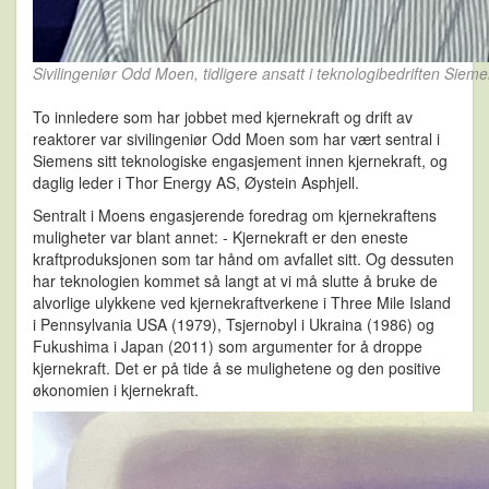
Sivilingeniør Odd Moen, tidligere ansatt i teknologibedriften Sieme
To innledere som har jobbet med kjernekraft og drift av
reaktorer var sivilingeniør Odd Moen som har vært sentral i
Siemens sitt teknologiske engasjement innen kjernekraft, og
daglig leder i Thor Energy AS, Øystein Asphjell.
Sentralt i Moens engasjerende foredrag om kjernekraftens
muligheter var blant annet: - Kjernekraft er den eneste
kraftproduksjonen som tar hånd om avfallet sitt. Og dessuten
har teknologien kommet så langt at vi må slutte å bruke de
alvorlige ulykkene ved kjernekraftverkene i Three Mile Island
i Pennsylvania USA (1979), Tsjernobyl i Ukraina (1986) og
Fukushima i Japan (2011) som argumenter for å droppe
kjernekraft. Det er på tide å se mulighetene og den positive
økonomien i kjernekraft.