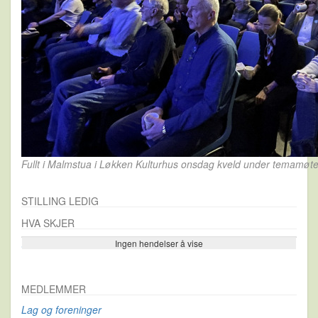
Fullt i Malmstua i Løkken Kulturhus onsdag kveld under temamøtet
STILLING LEDIG
HVA SKJER
Ingen hendelser å vise
Se flere…
MEDLEMMER
Lag og foreninger