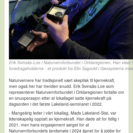
Erik Svinsås-Loe i Naturvernforbundet i Orklaregionen. Han viser f
foredragsholderne - et produkt fra Elin Sagvold i Geosystems med 
Naturvernere har tradisjonelt vært skeptisk til kjernekraft,
men også her har trenden snudd. Erik Svinsås-Loe som
representerer Naturvernforbundet i Orklaregionen fortalte om
en snuoperasjon etter at lokallaget satte kjernekraft på
dagsorden i det første Løkeland-seminaret i 2022.
- Mangeårig leder i vårt lokallag, Mads Løkeland-Stai, var
lidenskapelig opptatt av kjernekraft. Han døde alt for tidlig i
2021, men hans engasjement sørget for at
Naturvernforbundets landsmøte i 2024 åpnet for å jobbe for