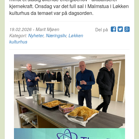
kjernekraft. Onsdag var det full sal i Malmstua i Løkken
kulturhus da temaet var på dagsorden.
19.02.2026
-
Marit Mjøen
Del på
Kategori:
Nyheter
,
Næringsliv
,
Løkken
kulturhus