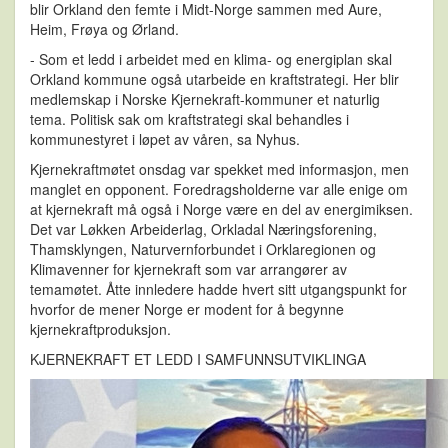
blir Orkland den femte i Midt-Norge sammen med Aure,
Heim, Frøya og Ørland.
- Som et ledd i arbeidet med en klima- og energiplan skal
Orkland kommune også utarbeide en kraftstrategi. Her blir
medlemskap i Norske Kjernekraft-kommuner et naturlig
tema. Politisk sak om kraftstrategi skal behandles i
kommunestyret i løpet av våren, sa Nyhus.
Kjernekraftmøtet onsdag var spekket med informasjon, men
manglet en opponent. Foredragsholderne var alle enige om
at kjernekraft må også i Norge være en del av energimiksen.
Det var Løkken Arbeiderlag, Orkladal Næringsforening,
Thamsklyngen, Naturvernforbundet i Orklaregionen og
Klimavenner for kjernekraft som var arrangører av
temamøtet. Åtte innledere hadde hvert sitt utgangspunkt for
hvorfor de mener Norge er modent for å begynne
kjernekraftproduksjon.
KJERNEKRAFT ET LEDD I SAMFUNNSUTVIKLINGA