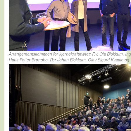
Arrangementskomiteen for kjernekraftmøtet: F.v. Ola Blokkum, In
Hans Petter Brøndbo, Per Johan Blokkum, Olav Sigurd Kvaale og 