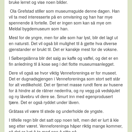
bruke lerret og vise noen bilder.
Ola Grefstad stiller som museumsguide denne dagen. Han
vil ta med interesserte på en omvisning og han har mye
spennende å fortelle. Det er ingen som kan så mye om
Meldal bygdemuseum som han.
Mest for de yngre, men for alle som har lyst, blir det lagt ut
en natursti. Det vil også bli mulighet til å gjette hva diverse
gjenstander er brukt til. Det er kanskje mest for de voksne.
I Sølbergslånna blir det salg av kaffe og vaffel, og det er en
fin anledning til å kose seg i det flotte museumsanlegget.
Dere vil også se hvor viktig Venneforeninga er for museet.
Det er dugnadsgjengen i Venneforeninga som stort sett står
for alt vedlikehold. Det er fjernet masse rundt flere av husene
for å hindre at de råtner nedenfra, og ny vegg på vedskjulet
og ny låvebru vil dere se. Smurt inn med egenprodusert
tjære. Det er også ryddet under låven.
Gråtass vil være til stede og underholde de yngste.
I tilfelle regn blir det satt opp noen telt, men det er lurt å kle
seg etter været. Venneforeninga håper riktig mange kommer,
så det er lurt å ta med noe å sitte på.