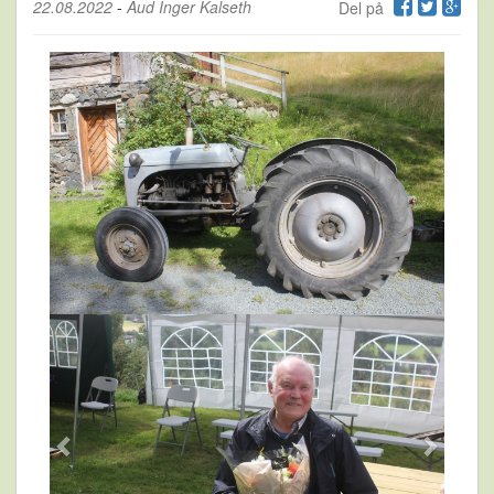
22.08.2022
-
Aud Inger Kalseth
Del på