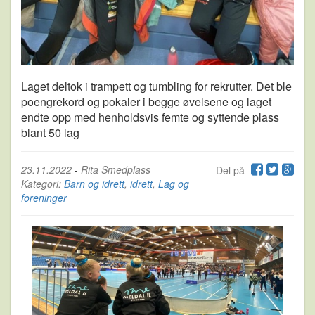
Laget deltok i trampett og tumbling for rekrutter. Det ble
poengrekord og pokaler i begge øvelsene og laget
endte opp med henholdsvis femte og syttende plass
blant 50 lag
23.11.2022
-
Rita Smedplass
Del på
Kategori:
Barn og idrett
,
idrett
,
Lag og
foreninger