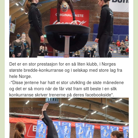
Det er en stor prestasjon for en så liten klubb, i Norges
største bredde-konkurranse og i selskap med store lag fra
hele Norge.
-"Disse jentene har hatt ei stor utvikling de siste månedene
og det er så moro når de får vist fram sitt beste i en slik
konkurranse skriver trenerne på deres facebookside".