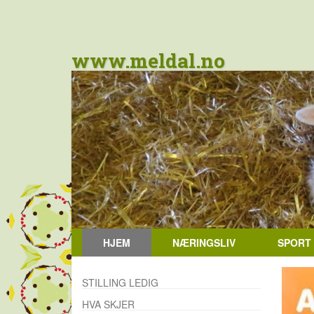
www.meldal.no
HJEM
NÆRINGSLIV
SPORT
STILLING LEDIG
HVA SKJER