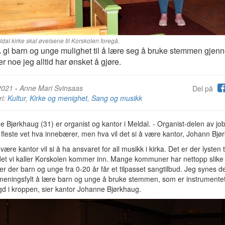
ldal kirke skal øvelsene til Korskolen foregå.
i barn og unge mulighet til å lære seg å bruke stemmen gjen
er noe jeg alltid har ønsket å gjøre.
2021
-
Anne Mari Svinsaas
Del på
ri:
Kultur
,
Kirke og menighet
,
Sang og musikk
 Bjørkhaug (31) er organist og kantor i Meldal. - Organist-delen av jo
fleste vet hva innebærer, men hva vil det si å være kantor, Johann Bj
 være kantor vil si å ha ansvaret for all musikk i kirka. Det er der lysten t
det vi kaller Korskolen kommer inn. Mange kommuner har nettopp slike
er der barn og unge fra 0-20 år får et tilpasset sangtilbud. Jeg synes de
meningsfylt å lære barn og unge å bruke stemmen, som er instrumentet
d i kroppen, sier kantor Johanne Bjørkhaug.