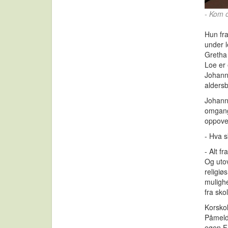
- Kom o
Hun fr
under l
Gretha 
Loe er 
Johanne
aldersb
Johanne
omgang 
oppove
- Hva 
- Alt f
Og utov
religiø
mulighe
fra sko
Korskol
Påmeldi
egen Fa