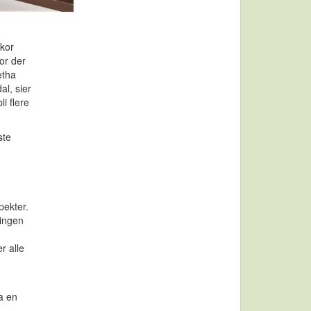
kor
or der
etha
al, sier
i flere
ste
g
pekter.
 ingen
r alle
a en