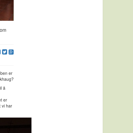
nom
bben er
ørkhaug?
il å
t er
 vi har