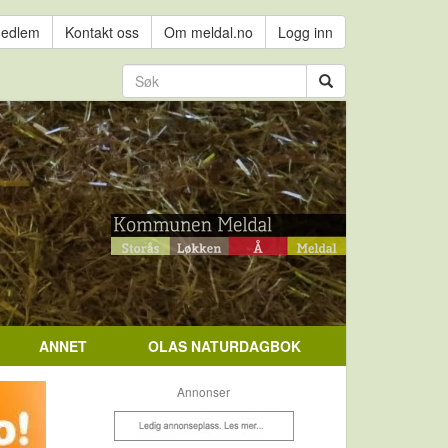
medlem
Kontakt oss
Om meldal.no
Logg inn
ANNET
OLAS NATURDAGBOK
Annonser