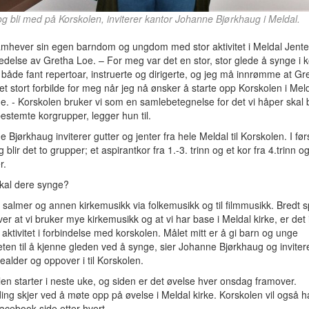
g bli med på Korskolen, inviterer kantor Johanne Bjørkhaug i Meldal.
amhever sin egen barndom og ungdom med stor aktivitet i Meldal Jente
edelse av Gretha Loe. – For meg var det en stor, stor glede å synge i k
både fant repertoar, instruerte og dirigerte, og jeg må innrømme at Gr
et stort forbilde for meg når jeg nå ønsker å starte opp Korskolen i Meld
. - Korskolen bruker vi som en samlebetegnelse for det vi håper skal bl
estemte korgrupper, legger hun til.
 Bjørkhaug inviterer gutter og jenter fra hele Meldal til Korskolen. I før
blir det to grupper; et aspirantkor fra 1.-3. trinn og et kor fra 4.trinn o
r.
skal dere synge?
ra salmer og annen kirkemusikk via folkemusikk og til filmmusikk. Bredt s
er at vi bruker mye kirkemusikk og at vi har base i Meldal kirke, er det
s aktivitet i forbindelse med korskolen. Målet mitt er å gi barn og unge
ten til å kjenne gleden ved å synge, sier Johanne Bjørkhaug og invitere
lealder og oppover i til Korskolen.
en starter i neste uke, og siden er det øvelse hver onsdag framover.
ng skjer ved å møte opp på øvelse i Meldal kirke. Korskolen vil også h
cebook-side etter hvert.