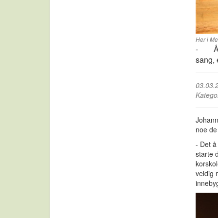
Her i Me
- Å g
sang, 
03.03.
Katego
Johanne
noe de 
- Det å
starte 
korskol
veldig 
innebyg