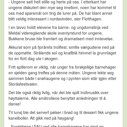
- Ungene satt helt stille og hørte på oss. I etterkant har
ungene diskutert den mye seg imellom, noen har kommet til
oss med spørsmål om ting de lurer på. De har blant annet
blitt veldig interessert i nordavinden, sier Flotthagen.
I en lavvo holdt elevene fra barne- og ungdomslinja ved
Meldal videregående skole eventyrstund for ungene.
Bukkene bruse ble framført og dramatisert med innlevelse.
Akkurat som på fjorårets trollfest, smilte værgudene ned på
de oppmøtte. Strålende sol og knallblå himmel la grunnlaget
for en flott dag ute i skogen.
Fritt spillerom er viktig, når unger fra forskjellige barnehager
en sjelden gang treffes på denne måten. Ungene lekte seg
sammen både i snøhaugene og i pynten som står igjen etter
Storåsfestivalen.
Det ble også riktig livlig, når det ble spilt trollmusikk over
høyttalerne. Alle småtrollene benyttet anledningen til å
danse!
Til lunsj ble det servert pølser i brød og til dessert fikk ungene
kanelboller. Alt gikk ned på høygang!
- Foreldrene i FAU ved alle barnehagene har gjort en