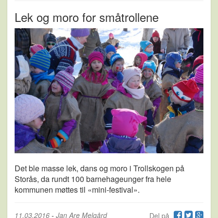
Lek og moro for småtrollene
Det ble masse lek, dans og moro i Trollskogen på
Storås, da rundt 100 barnehageunger fra hele
kommunen møttes til «mini-festival».
11.03.2016
-
Jan Are Melgård
Del på