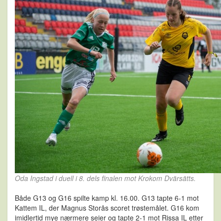
Oda Ingstad i duell i 8. dels finalen mot Krokom Dvärsätts.
Både G13 og G16 spilte kamp kl. 16.00. G13 tapte 6-1 mot
Kattem IL, der Magnus Storås scoret trøstemålet. G16 kom
imidlertid mye nærmere seier og tapte 2-1 mot Rissa IL etter