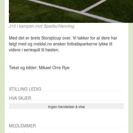
J15 i kampen mot Sparbu/Henning.
Med det er årets Storsjöcup over. Vi takker for at dere har
følgt med og meldal.no ønsker fotballsparkerne lykke til
videre i seriespill til høsten.
Tekst og bilder: Mikael Orre Rye
STILLING LEDIG
HVA SKJER
Ingen hendelser å vise
Se flere…
MEDLEMMER