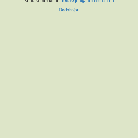
Kontakt meldal.no:
redaksjon@meldalsnett.no
Redaksjon