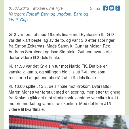
07.07.2019
-
Mikael Orre Rye
Del på
Kategori:
Fotball
,
Barn og ungdom
,
Barn og
idrett
,
Cup
G13 var først ut med 16.dels finale mot Byafossen IL. G13
var det klart beste lag av de to, og vant 5-0 etter scoringer
fra Simon Zekaryas, Mads Sandvik, Gunnar Melien Ree,
Andreas Storetvedt og Isac Storstein. Guttene avanserte
derfor videre til 8.dels finale.
Kl. 11.30 var det G14 sin tur mot Nardo FK. Det ble en
vanskelig kamp, og stillingen ble til slutt 7-0, noe som
resulterte i at guttene ble slått ut i 16. dels finale.
Kl. 13.00 spilte J15 8. dels finale mot Krokom Dvärsätts IF.
Maren Monsø var først ut med en scoring, men etter utligning
fra Krokom gikk det mot straffekonk. Jentene var sikre fra 11
meters-merket og vann straffekonken. Med det kom J15
videre til kvartfinale.