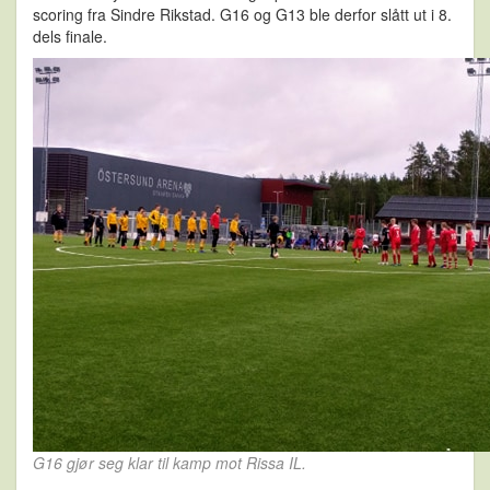
scoring fra Sindre Rikstad. G16 og G13 ble derfor slått ut i 8.
dels finale.
G16 gjør seg klar til kamp mot Rissa IL.