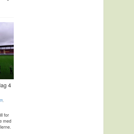
dag 4
om
,
ll for
te med
llerne.