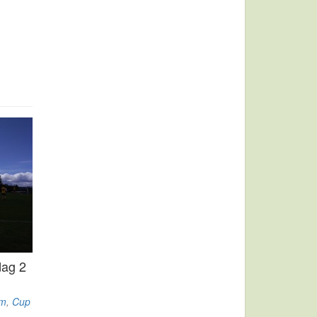
dag 2
om
,
Cup