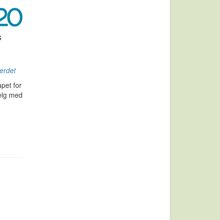
s
erdet
pet for
helg med