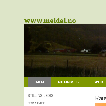
www.meldal.no
HJEM
NÆRINGSLIV
SPORT
STILLING LEDIG
Kate
HVA SKJER