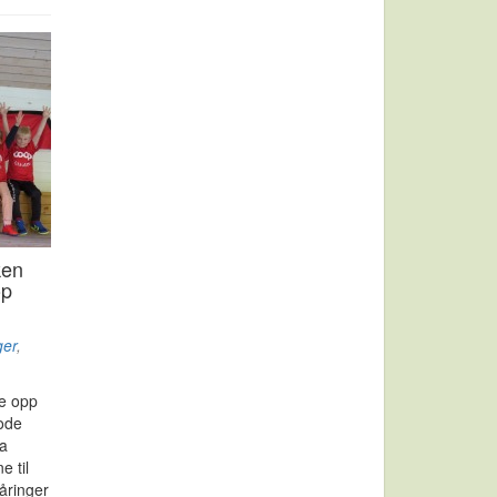
ken
op
ger
,
te opp
rode
ra
e til
åringer