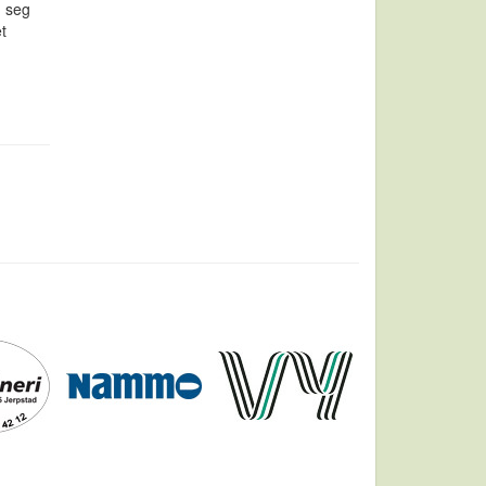
d seg
t