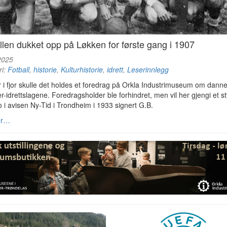
llen dukket opp på Løkken for første gang i 1907
2025
ri:
Fotball
,
historie
,
Kulturhistorie
,
idrett
,
Leserinnlegg
r i fjor skulle det holdes et foredrag på Orkla Industrimuseum om dann
r-idrettslagene. Foredragsholder ble forhindret, men vil her gjengi et s
 i avisen Ny-Tid i Trondheim i 1933 signert G.B.
er…