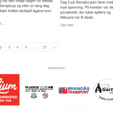
 var den tredje dagen for Meldal
Dag 2 på Storsjöcupen førte me
torsjöcup og etter en lang dag
mye spenning. På kvelden var de
 klart hvilket sluttspill lagene kom
pizzakveld, der både spillere og
tilskuere var til stede.
er…
Les mer…
2
3
4
5
…
21
»
Medlemmer