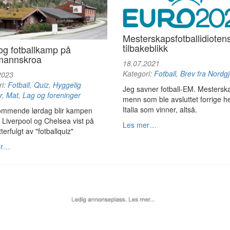
Mesterskapsfotballidioten
tilbakeblikk
og fotballkamp på
mannskroa
18.07.2021
Kategori:
Fotball
,
Brev fra Nordgj
2023
ri:
Fotball
,
Quiz
,
Hyggelig
Jeg savner fotball-EM. Mesterska
r
,
Mat
,
Lag og foreninger
menn som ble avsluttet forrige 
Italia som vinner, altså.
ommende lørdag blir kampen
Liverpool og Chelsea vist på
Les mer…
terfulgt av "fotballquiz"
er…