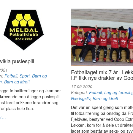
vikla puslespill
2021
Fotballaget mix 7 år i Løk
ri:
Fotball
,
Sport
,
Barn og
I.F fikk nye drakter av Co
m
,
Barn og idrett
17.09.2020
egge fotballtreninger og -kamper
Kategori:
Fotball
,
Lag og forenin
krevende enn å legge puslespill,
Næringsliv
,
Barn og idrett
nst fordi brikkene forandrer seg
Det var en spent gjeng som møt
er plass hele tida.
til fotballtrening på onsdag da F
er…
Fjeldvær, bestyrer ved Coop Ext
Løkken, kom for å dele ut drakten
laget som består av seks- og syv