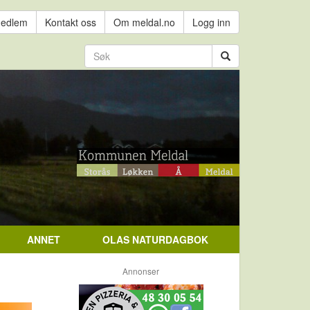
medlem
Kontakt oss
Om meldal.no
Logg inn
ANNET
OLAS NATURDAGBOK
Annonser