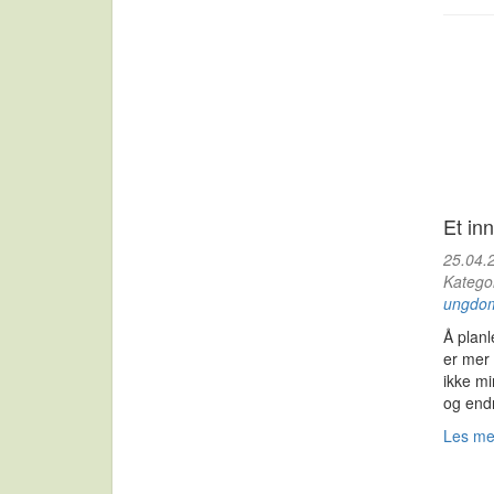
Et inn
25.04.
Katego
ungdo
Å planl
er mer 
ikke mi
og endr
Les m