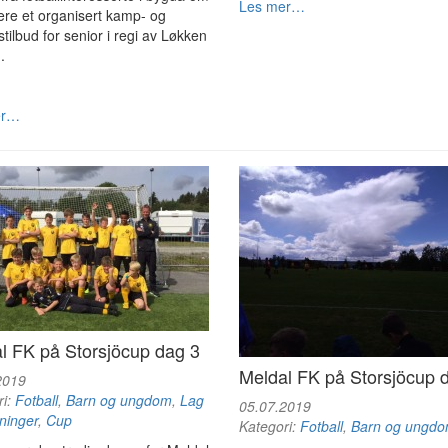
Les mer…
ere et organisert kamp- og
stilbud for senior i regi av Løkken
.
er…
l FK på Storsjöcup dag 3
Meldal FK på Storsjöcup 
2019
ri:
Fotball
,
Barn og ungdom
,
Lag
05.07.2019
ninger
,
Cup
Kategori:
Fotball
,
Barn og ungd