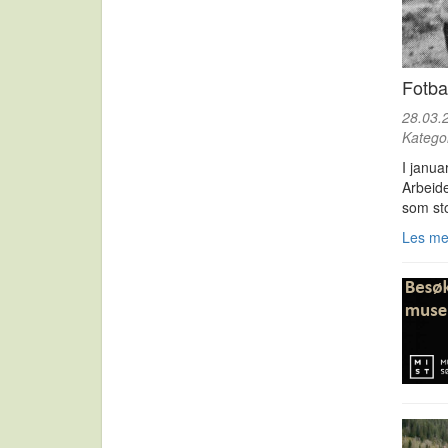
Fotba
28.03.
Katego
I janua
Arbeide
som sto
Les m