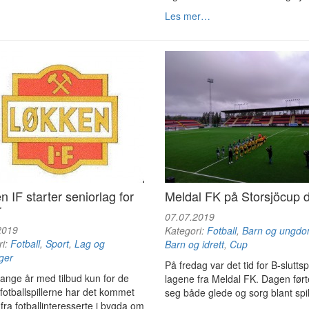
Les mer…
n IF starter seniorlag for
Meldal FK på Storsjöcup 
r
07.07.2019
2019
Kategori:
Fotball
,
Barn og ungd
ri:
Fotball
,
Sport
,
Lag og
Barn og idrett
,
Cup
ger
På fredag var det tid for B-sluttspi
ange år med tilbud kun for de
lagene fra Meldal FK. Dagen før
fotballspillerne har det kommet
seg både glede og sorg blant spi
fra fotballinteresserte i bygda om