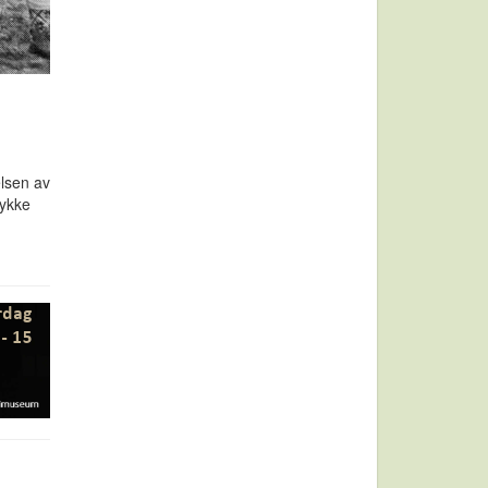
elsen av
tykke