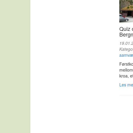
Quiz 
Berg
19.01.
Katego
samvæ
Førstk
mellom 
kroa, et
Les m