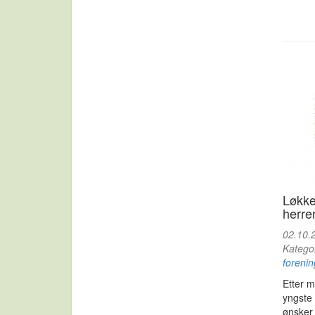
Løkke
herre
02.10.
Katego
forenin
Etter m
yngste 
ønsker 