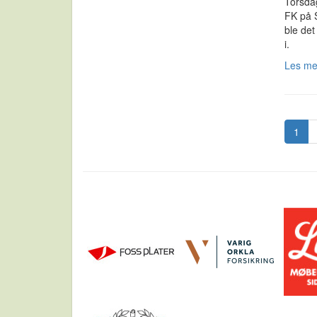
Torsdag
FK på S
ble det
i.
Les m
1