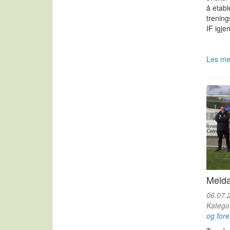
å etabl
trening
IF igjen
Les m
Melda
06.07.
Katego
og fore