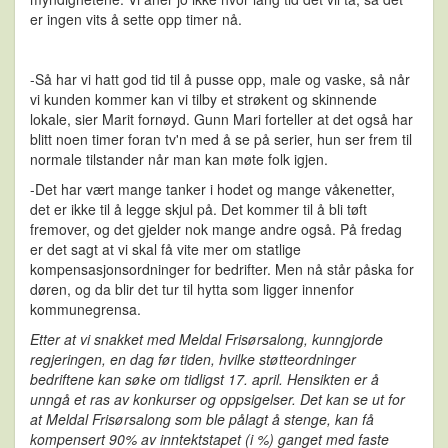
er ingen vits å sette opp timer nå.
-Så har vi hatt god tid til å pusse opp, male og vaske, så når
vi kunden kommer kan vi tilby et strøkent og skinnende
lokale, sier Marit fornøyd. Gunn Mari forteller at det også har
blitt noen timer foran tv'n med å se på serier, hun ser frem til
normale tilstander når man kan møte folk igjen.
-Det har vært mange tanker i hodet og mange våkenetter,
det er ikke til å legge skjul på. Det kommer til å bli tøft
fremover, og det gjelder nok mange andre også. På fredag
er det sagt at vi skal få vite mer om statlige
kompensasjonsordninger for bedrifter. Men nå står påska for
døren, og da blir det tur til hytta som ligger innenfor
kommunegrensa.
Etter at vi snakket med Meldal Frisørsalong, kunngjorde
regjeringen, en dag før tiden, hvilke støtteordninger
bedriftene kan søke om tidligst 17. april. Hensikten er å
unngå et ras av konkurser og oppsigelser.
Det kan se ut for
at Meldal Frisørsalong som ble pålagt å stenge, k
an få
kompensert 90% av inntektstapet (i %) ganget med faste