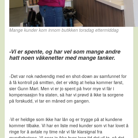
Mange kunder kom innom butikken torsdag ettermiddag
-Vi er spente, og har vel som mange andre
hatt noen våkenetter med mange tanker.
-Det var nok nødvendig med en shot-down av samfunnet for
å få kontroll på smitten, det er viktig at helsa kommer først,
sier Gunn Mari. Men vi er jo spent på hvor mye vi får i
kompensasjon fra staten, så har vi prøvd å ikke ta sorgene
på forskudd, vi tar en måned om gangen.
-Vi er heldige som ikke har lån og er trygge på at kundene
kommer tilbake. Vi har en liste med kunder som vi har lovet å
ringe for å avtale ny time når vi får klarsignal fra
myndighetene. Vi aner jo ikke hvor lang tid det vil ta, så det