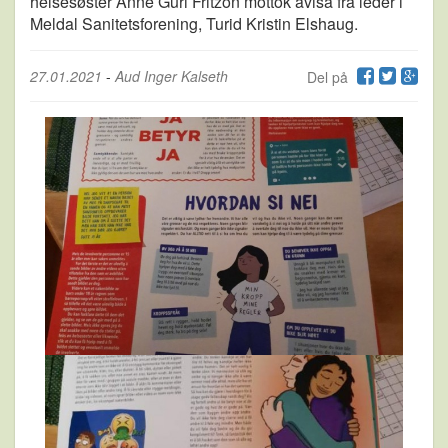
helsesøster Anne Guri Fritzon mottok avisa fra leder i
Meldal Sanitetsforening, Turid Kristin Elshaug.
27.01.2021
-
Aud Inger Kalseth
Del på