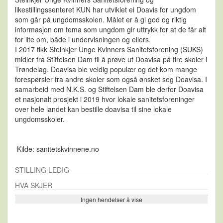
likestillingssenteret KUN har utviklet ei Doavis for ungdom
som går på ungdomsskolen. Målet er å gi god og riktig
informasjon om tema som ungdom gir uttrykk for at de får alt
for lite om, både i undervisningen og ellers.
I 2017 fikk Steinkjer Unge Kvinners Sanitetsforening (SUKS)
midler fra Stiftelsen Dam til å prøve ut Doavisa på fire skoler i
Trøndelag. Doavisa ble veldig populær og det kom mange
forespørsler fra andre skoler som også ønsket seg Doavisa. I
samarbeid med N.K.S. og Stiftelsen Dam ble derfor Doavisa
et nasjonalt prosjekt i 2019 hvor lokale sanitetsforeninger
over hele landet kan bestille doavisa til sine lokale
ungdomsskoler.
Kilde: sanitetskvinnene.no
STILLING LEDIG
HVA SKJER
Ingen hendelser å vise
Se flere…