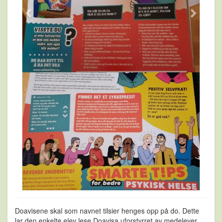
Doavisene skal som navnet tilsier henges opp på do. Dette
lar den enkelte elev lese Doavisa uforstyrret av medelever.