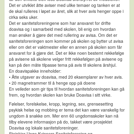
Det er utviklet åtte aviser med ulike temaer og tanken er at
de skal rulleres i løpet av året, slik at hver avis henger oppe i
cirka seks uker.
Det er sanitetsforeningene som har ansvaret for drifte
doavisa og i samarbeid med skolen, bli enig om hvordan
man ønsker å gjøre det med rullering av avisa. Om det er
sanitetsforeningen som kommer på skolen og bytter ut avisa
eller om det er vaktmester eller en annen på skolen som får
ansvaret for å gjøre det. Det er ikke noen bestemt rekkefølge
på avisene så skolene velger fritt rekkefølgen på avisene og
kan på den måte tilpasse tema på avis til skolens årshjul.
En doavispakke inneholder:
• Åtte utgaver av doavisa, med 20 eksemplarer av hver avis.
• 20 magnetrammer til å henge opp på doene
En veileder som gir tips til hvordan sanitetsforeningen kan gå
frem, og hvordan skolen kan bruke Doavisa i sitt virke.
Følelser, forelskelse, kropp, legning, sex, grensesetting
psykisk helse og mobbing er tema det kan være vanskelig for
ungdom å snakke om. Mer enn 60 ungdomsskoler kan nå
tilby elevene informasjon på do, takket være prosjektet
Doavisa og lokale sanitetsforeninger.
Steinkjer Unge Kvinners Sanitetsforening og