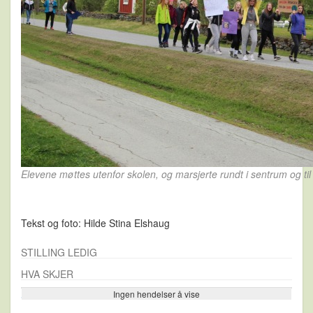
Elevene møttes utenfor skolen, og marsjerte rundt i sentrum og til
Tekst og foto: Hilde Stina Elshaug
STILLING LEDIG
HVA SKJER
Ingen hendelser å vise
Se flere…