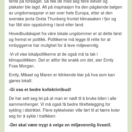
tente på forslaget. Så fikk de med seg flere elever og
plakater ble lagd. Alt på inspirasjon fra den pågående bølgen
av ungdomsopprør vi ser over hele Europa, etter at den
svenske jenta Greta Thunberg frontet klimasaken i fjor og
har fått stor oppslutning i land etter land.
Hovedbudskapet fra våre lokale ungdommer er at dette først
og fremst er politikk. Politikerne må legge til rette for at
innbyggerne har mulighet for å leve miljøvennlig.
-Vi vil vise lokalpolitikerne at de også må ta tak i
klimapolitikken. Det er altfor lite snakk om det, sier Emily
Foss Morgan.
Emily, Mikael og Maren er klinkende klar på hva som kan
gjøres lokalt:
-Gi oss et bedre kollektivtibud!
De har sett seg lei på at man er nødt til å bruke bilen i alle
sammenhenger. Vi må også få bedre tilrettelegging for
sykling i distriktet. Flere sykkelveier ville ført til at færre kvier
seg for å sykle i trafikken:
-Det skal være trygt å velge en miljøvennlig livsstil.