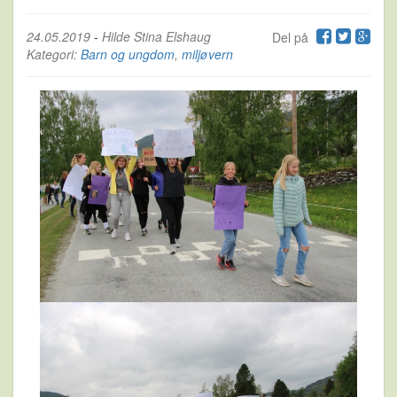
24.05.2019
-
Hilde Stina Elshaug
Del på
Kategori:
Barn og ungdom
,
miljøvern