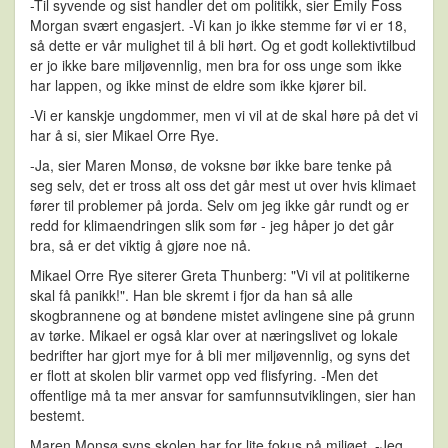
-Til syvende og sist handler det om politikk, sier Emily Foss
Morgan svært engasjert. -Vi kan jo ikke stemme før vi er 18,
så dette er vår mulighet til å bli hørt. Og et godt kollektivtilbud
er jo ikke bare miljøvennlig, men bra for oss unge som ikke
har lappen, og ikke minst de eldre som ikke kjører bil.
-Vi er kanskje ungdommer, men vi vil at de skal høre på det vi
har å si, sier Mikael Orre Rye.
-Ja, sier Maren Monsø, de voksne bør ikke bare tenke på
seg selv, det er tross alt oss det går mest ut over hvis klimaet
fører til problemer på jorda. Selv om jeg ikke går rundt og er
redd for klimaendringen slik som før - jeg håper jo det går
bra, så er det viktig å gjøre noe nå.
Mikael Orre Rye siterer Greta Thunberg: "Vi vil at politikerne
skal få panikk!". Han ble skremt i fjor da han så alle
skogbrannene og at bøndene mistet avlingene sine på grunn
av tørke. Mikael er også klar over at næringslivet og lokale
bedrifter har gjort mye for å bli mer miljøvennlig, og syns det
er flott at skolen blir varmet opp ved flisfyring. -Men det
offentlige må ta mer ansvar for samfunnsutviklingen, sier han
bestemt.
Maren Monsø syns skolen har for lite fokus på miljøet. -Jeg