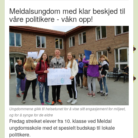
Meldalsungdom med klar beskjed til
våre politikere - våkn opp!
Ungdommene gikk til helsetunet for å vise sitt engasjement for miljøet,
og for å synge for de eldre
Fredag streiket elever fra 10. klasse ved Meldal
ungdomsskole med et spesielt budskap til lokale
politikere.