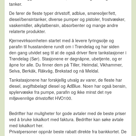
tanker.
De fører de fleste typer drivstoff, adblue, smøreoljer/fett,
diesel/bensintanker, diverse pumper og pistoler, frostvæsker,
vaskemidler, alkylatbensin, absorbenter og mange andre
relaterte produkter.
Kjernevirksomheten startet med å levere fyringsolje og
parafin til husstandene rundt om i Trøndelag og har siden
den gang utvidet seg til at de også driver flere tankstasjoner i
Trøndelag (Sør). Stasjonene er døgnåpne, ubetjente, og er
åpne for alle. Du finner dem på Tiller, Heimdal, Vikhammer,
Selva, Berkåk, Råkvåg, Brekstad og nå Meldal.
Tankstasjonene har forskjellig utvalg av varer, de fleste har
diesel, avgiftsbelagt diesel og AdBlue. Noen har også bensin,
spylervæske fra pumpe, parafin og ikke minst det nye
miljøvennlige drivstoffet HVO100.
Bedrifter har muligheter for gode avtaler med de beste priser
ved å bruke lokalkort med faktura. Bedrifter kan søke avtale
med lokalkort her.
Privatpersoner oppnår beste rabatt direkte fra bankkortet. De