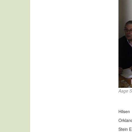
Aage S
Hilsen
Orklan
Stein 