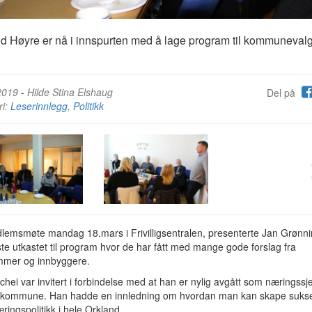
d Høyre er nå i innspurten med å lage program til kommunevalg
2019
-
Hilde Stina Elshaug
Del på
ri:
Leserinnlegg
,
Politikk
lemsmøte mandag 18.mars i Frivilligsentralen, presenterte Jan Grønn
ste utkastet til program hvor de har fått med mange gode forslag fra
mer og innbyggere.
hei var invitert i forbindelse med at han er nylig avgått som næringssje
 kommune. Han hadde en innledning om hvordan man kan skape suks
ingspolitikk i hele Orkland.