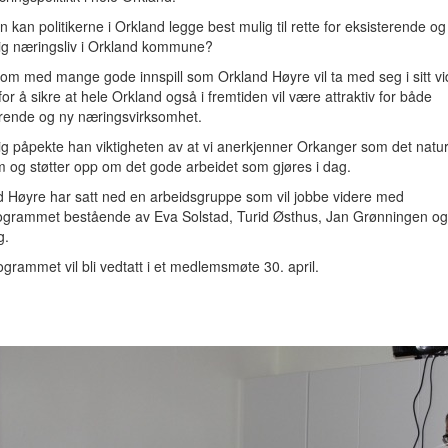
 kan politikerne i Orkland legge best mulig til rette for eksisterende og
dig næringsliv i Orkland kommune?
om med mange gode innspill som Orkland Høyre vil ta med seg i sitt vi
for å sikre at hele Orkland også i fremtiden vil være attraktiv for både
erende og ny næringsvirksomhet.
g påpekte han viktigheten av at vi anerkjenner Orkanger som det natur
 og støtter opp om det gode arbeidet som gjøres i dag.
d Høyre har satt ned en arbeidsgruppe som vil jobbe videre med
rogrammet bestående av Eva Solstad, Turid Østhus, Jan Grønningen og
g.
ogrammet vil bli vedtatt i et medlemsmøte 30. april.