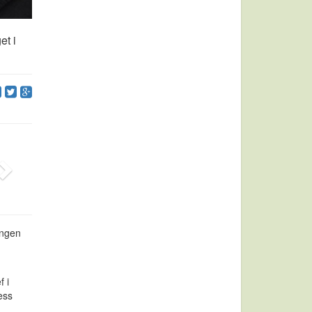
et i
ingen
f i
ess