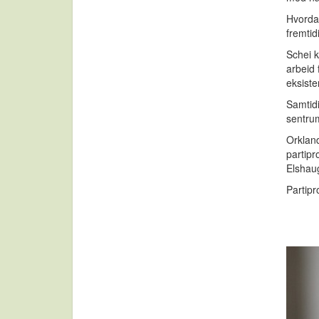
Hvordan
fremti
Schei k
arbeid 
eksist
Samtidi
sentrum
Orklan
partip
Elshau
Partipr