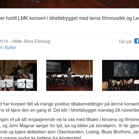
ber holdt LMK konsert i Idrettsbygget med tema filmmusikk og L
2016
-
Hilde Stina Elshaug
Del på
ri:
Kultur
tid har korpset fått så mange positive tilbakemeldinger på denne konser
ne vil kjøre den en gang til. Det blir i Idrettsbygget mandag 28.novembe
gen vil på sitt engasjerende vis ta oss med tilbake i kinoens og filmen
e, og John Magnar sørger for lyd, lys og bilder på storskjerm. Vi får gje
ente og kjære skikkelser som Olsenbanden, Ludvig, Blues Brothers, J
 mange andre av heltene fra kinolerretet.