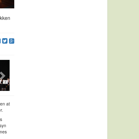
økken
ten at
r.
es
nsyn
ames