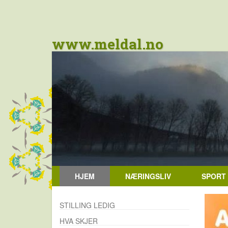
www.meldal.no
HJEM
NÆRINGSLIV
SPORT
STILLING LEDIG
HVA SKJER