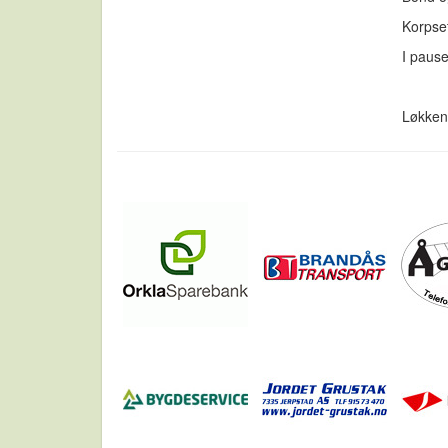
Korpset
I pause
Løkken 