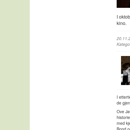
I okto
kino.
20.11.
Katego
I etter
de gjer
Ove Jør
histori
med kj
Bond og