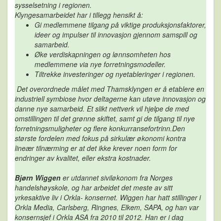
sysselsetning i regionen.
Klyngesamarbeidet har i tillegg hensikt å:
Gi medlemmene tilgang på viktige produksjonsfaktorer,
ideer og impulser til innovasjon gjennom samspill og
samarbeid.
Øke verdiskapningen og lønnsomheten hos
medlemmene via nye forretningsmodeller.
Tiltrekke investeringer og nyetableringer i regionen.
Det overordnede målet med Thamsklyngen er å etablere en
industriell symbiose hvor deltagerne kan utøve innovasjon og
danne nye samarbeid. Et slikt nettverk vil hjelpe de med
omstillingen til det grønne skiftet, samt gi de tilgang til nye
forretningsmuligheter og flere konkurransefortrinn.Den
største fordelen med fokus på sirkulær økonomi kontra
lineær tilnærming er at det ikke krever noen form for
endringer av kvalitet, eller ekstra kostnader.
Bjørn Wiggen
er utdannet siviløkonom fra Norges
handelshøyskole, og har arbeidet det meste av sitt
yrkesaktive liv i
Orkla- konsernet. Wiggen har hatt stillinger i
Orkla Media, Carlsberg, Ringnes, Elkem, SAPA, og han var
konsernsjef
i Orkla ASA fra 2010 til 2012. Han er i dag