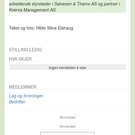
arbeidende styreleder i Salvesen & Thams AS og partner i
Kverva
Management AS.
Tekst og foto: Hilde Stina Elshaug
STILLING LEDIG
HVA SKJER
Ingen hendelser å vise
Se flere…
MEDLEMMER
Lag og foreninger
Bedrifter
Annonser
Annonser