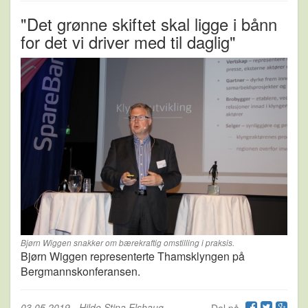
"Det grønne skiftet skal ligge i bånn
for det vi driver med til daglig"
Bjørn Wiggen snakker om bærekraftig omstilling i praksis.
Bjørn Wiggen representerte Thamsklyngen på
Bergmannskonferansen.
03.05.2019
-
Hilde Stina Elshaug