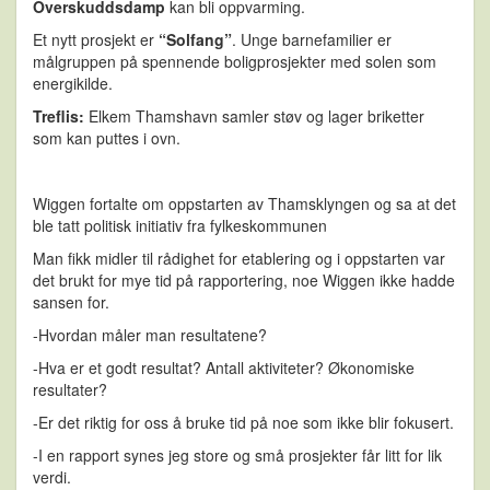
Overskuddsdamp
kan bli oppvarming.
Et nytt prosjekt er
“
Solfang
”
. Unge barnefamilier er
målgruppen på spennende boligprosjekter med solen som
energikilde.
Treflis:
Elkem Thamshavn samler støv og lager briketter
som kan puttes i ovn.
Wiggen fortalte om oppstarten av Thamsklyngen og sa at det
ble tatt politisk initiativ fra fylkeskommunen
Man fikk midler til rådighet for etablering og i oppstarten var
det brukt for mye tid på rapportering, noe Wiggen ikke hadde
sansen for.
-Hvordan måler man resultatene?
-Hva er et godt resultat? Antall aktiviteter? Økonomiske
resultater?
-Er det riktig for oss å bruke tid på noe som ikke blir fokusert.
-I en rapport synes jeg store og små prosjekter får litt for lik
verdi.