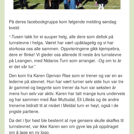
På deres facebookgruppe kom følgende melding søndag
kveld:
“-Tusen takk for ei suuper helg, alle dere som deltok på
turnstevne i helga. Været har vært upåklagelig og vi har
storkosa oss alle sammen. Oppvisningene gikk kjempebra,
dere er flinke! Vi gleder oss allerede til neste års turnstevne
på Leangen, med Nidaros Turn som arrangør. -Og om to år
er det vår tur.”
Den kom fra Karen Gjervan Rise som er trener og var en av
lederne på stevnet. Hun har vært turner selv side hun var tre
år gammel og begynte som trener da hun var seksten år
mens hun selv var aktiv. Karen har tatt mange kurs underveis
og har sammen med Åse Wuttudal, Eli Lilleås og de andre
trenerne bidratt til at nivået i Meldal turn er høyt, også i de
yngste partiene.
Da det i fjor høst ble bestemt at nye gensere skulle skaffes til
turnstevnet, var ikke Karen sen om gyve løs på oppdraget
om å lage en ny logo.