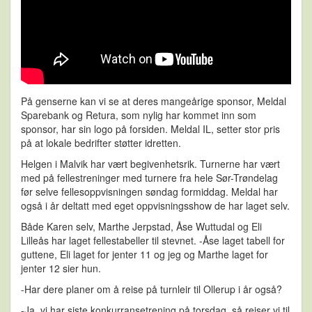
På genserne kan vi se at deres mangeårige sponsor, Meldal
Sparebank og Retura, som nylig har kommet inn som
sponsor, har sin logo på forsiden. Meldal IL, setter stor pris
på at lokale bedrifter støtter idretten.
Helgen i Malvik har vært begivenhetsrik. Turnerne har vært
med på fellestreninger med turnere fra hele Sør-Trøndelag
før selve fellesoppvisningen søndag formiddag. Meldal har
også i år deltatt med eget oppvisningsshow de har laget selv.
Både Karen selv, Marthe Jerpstad, Åse Wuttudal og Eli
Lilleås har laget fellestabeller til stevnet. -Åse laget tabell for
guttene, Eli laget for jenter 11 og jeg og Marthe laget for
jenter 12 sier hun.
-Har dere planer om å reise på turnleir til Ollerup i år også?
-
Ja, vi har siste konkurransetrening på torsdag, så reiser vi til