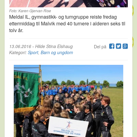
Foto: Karen Gjervan Rise
Meldal IL, gymnastikk- og turngruppe reiste fredag
ettermiddag til Malvik med 40 turnere i alderen seks til
tolv år.
13.06.2016
-
Hilde Stina Elshaug
Del på
Kategori:
Sport
,
Barn og ungdom