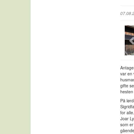
07.08.
Antagel
var en 
husman
gifte s
hesten 
På lørd
Sigridf
for all
Joar Ly
som er
gående 