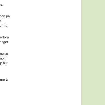
nar
rden på
v
for hun
terfora
lenger
nnelse
ennom
p blir
enn å