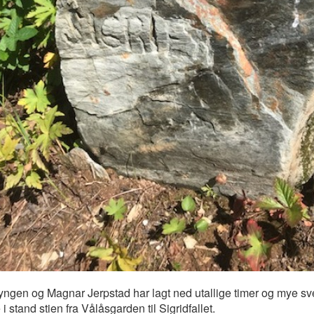
yngen og Magnar Jerpstad har lagt ned utallige timer og mye sv
 i stand stien fra Vålåsgarden til Sigridfallet.