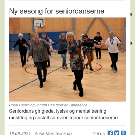
Ny sesong for seniordanserne
Dordi Haukli og Jorunn Ree fører an i linedance.
Seniordans gir glede, fysisk og mental trening,
mestring og sosialt samvær, mener seniordanserne.
16.09.2021
-
Anne Mari Svinsaas
Del på