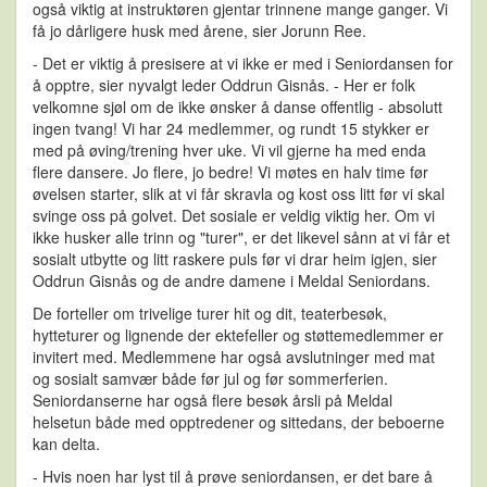
også viktig at instruktøren gjentar trinnene mange ganger. Vi
få jo dårligere husk med årene, sier Jorunn Ree.
- Det er viktig å presisere at vi ikke er med i Seniordansen for
å opptre, sier nyvalgt leder Oddrun Gisnås. - Her er folk
velkomne sjøl om de ikke ønsker å danse offentlig - absolutt
ingen tvang! Vi har 24 medlemmer, og rundt 15 stykker er
med på øving/trening hver uke. Vi vil gjerne ha med enda
flere dansere. Jo flere, jo bedre! Vi møtes en halv time før
øvelsen starter, slik at vi får skravla og kost oss litt før vi skal
svinge oss på golvet. Det sosiale er veldig viktig her. Om vi
ikke husker alle trinn og "turer", er det likevel sånn at vi får et
sosialt utbytte og litt raskere puls før vi drar heim igjen, sier
Oddrun Gisnås og de andre damene i Meldal Seniordans.
De forteller om trivelige turer hit og dit, teaterbesøk,
hytteturer og lignende der ektefeller og støttemedlemmer er
invitert med. Medlemmene har også avslutninger med mat
og sosialt samvær både før jul og før sommerferien.
Seniordanserne har også flere besøk årsli på Meldal
helsetun både med opptredener og sittedans, der beboerne
kan delta.
- Hvis noen har lyst til å prøve seniordansen, er det bare å