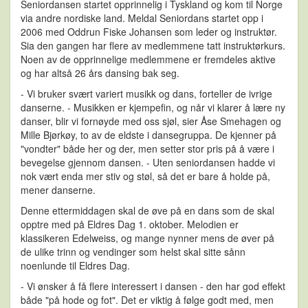
Seniordansen startet opprinnelig i Tyskland og kom til Norge
via andre nordiske land. Meldal Seniordans startet opp i
2006 med Oddrun Fiske Johansen som leder og instruktør.
Sia den gangen har flere av medlemmene tatt instruktørkurs.
Noen av de opprinnelige medlemmene er fremdeles aktive
og har altså 26 års dansing bak seg.
- Vi bruker svært variert musikk og dans, forteller de ivrige
danserne. - Musikken er kjempefin, og når vi klarer å lære ny
danser, blir vi fornøyde med oss sjøl, sier Åse Smehagen og
Mille Bjørkøy, to av de eldste i dansegruppa. De kjenner på
"vondter" både her og der, men setter stor pris på å være i
bevegelse gjennom dansen. - Uten seniordansen hadde vi
nok vært enda mer stiv og støl, så det er bare å holde på,
mener danserne.
Denne ettermiddagen skal de øve på en dans som de skal
opptre med på Eldres Dag 1. oktober. Melodien er
klassikeren Edelweiss, og mange nynner mens de øver på
de ulike trinn og vendinger som helst skal sitte sånn
noenlunde til Eldres Dag.
- Vi ønsker å få flere interessert i dansen - den har god effekt
både "på hode og fot". Det er viktig å følge godt med, men