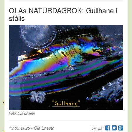
OLAs NATURDAGBOK: Gullhane i
stålis
Foto: Ola Løseth
19.03.2025
-
Ola Løseth
Del på