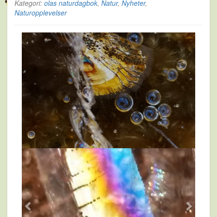
Kategori:
olas naturdagbok
,
Natur
,
Nyheter
,
Naturopplevelser