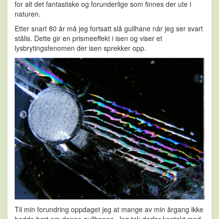
for alt det fantastiske og forunderlige som finnes der ute i
naturen.
Etter snart 80 år må jeg fortsatt slå gullhane når jeg ser svart
stålis. Dette gir en prismeeffekt i isen og viser et
lysbrytingsfenomen der isen sprekker opp.
Til min forundring oppdaget jeg at mange av min årgang ikke
hadde hørt om denne gullhanen. Jeg tok derfor kontakt med