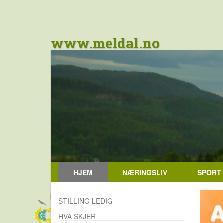
www.meldal.no
HJEM
NÆRINGSLIV
SPORT
STILLING LEDIG
HVA SKJER