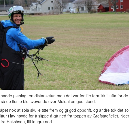
adde planlagt en distansetur, men det var for lite termikk i lufta for de
 så de fleste ble svevende over Meldal en god stund.
pet nok at sola skulle titte frem og gi god oppdrift, og andre tok det s
klitur i lav høyde for å slippe å gå ned fra toppen av Grefstadfjellet. Noe
fra Haksåsen, litt lengre ned.