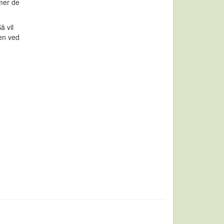
mer de
å vil
men ved