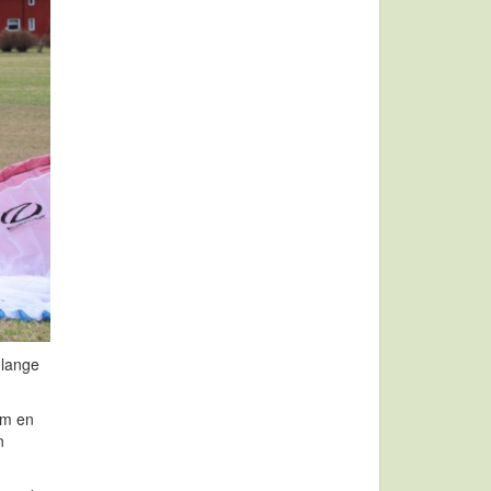
 lange
om en
n