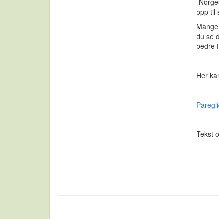
-Norge
opp til
Mange a
du se d
bedre f
Her kan
Paregl
Tekst o