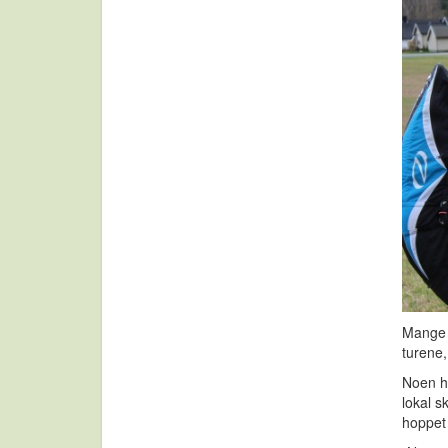
Mange h
turene,
Noen hå
lokal s
hoppet 