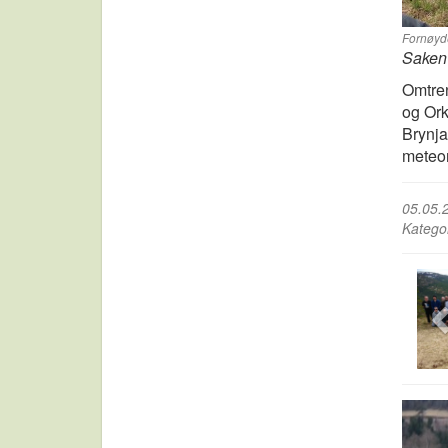
Fornøyde
Saken 
Omtren
og Ork
Brynja
meteor
05.05.
Katego