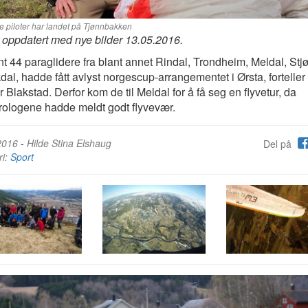
 piloter har landet på Tjønnbakken
oppdatert med nye bilder 13.05.2016.
t 44 paraglidere fra blant annet Rindal, Trondheim, Meldal, Stjø
dal, hadde fått avlyst norgescup-arrangementet i Ørsta, forteller
r Blakstad. Derfor kom de til Meldal for å få seg en flyvetur, da
ologene hadde meldt godt flyvevær.
2016
-
Hilde Stina Elshaug
Del på
ri:
Sport