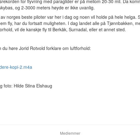
srekorden for flyvning med paraglider er på mellom 20-30 mil. Da kom
 skybas, og 2-3000 meters høyde er ikke uvanlig.
v norges beste piloter var her i dag og noen vil holde på hele helga. S
em fly, har du fortsatt muligheten. I dag landet alle på Tjønnbakken, 
orhold, vil de kanskje fly til Berkåk, Surnadal, eller et annet sted.
 du høre Jorid Rotvold forklare om luftforhold:
idere-kopi-2.m4a
g foto: Hilde Stina Elshaug
Medlemmer