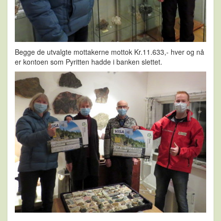
Begge de utvalgte mottakerne mottok Kr.11.633,- hver og nå
er kontoen som Pyritten hadde i banken slettet.