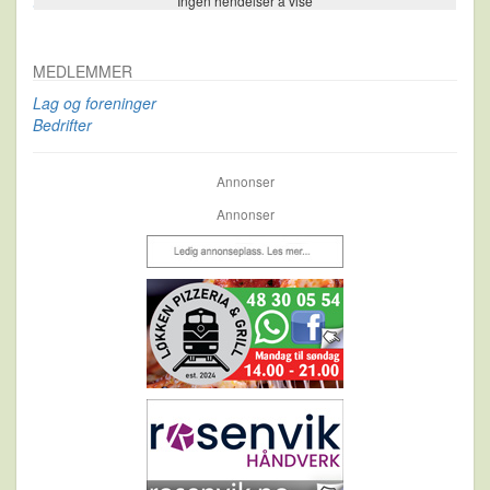
Ingen hendelser å vise
Se flere…
MEDLEMMER
Lag og foreninger
Bedrifter
Annonser
Annonser