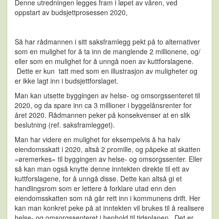
Denne utredningen legges fram i løpet av våren, ved
oppstart av budsjettprosessen 2020,
Så har rådmannen i sitt saksframlegg pekt på to alternativer
som en mulighet for å ta inn de manglende 2 millionene, og/
eller som en mulighet for å unngå noen av kuttforslagene.
Dette er kun tatt med som en illustrasjon av muligheter og
er ikke lagt inn i budsjettforslaget.
Man kan utsette byggingen av helse- og omsorgssenteret til
2020, og da spare inn ca 3 millioner i byggelånsrenter for
året 2020. Rådmannen peker på konsekvenser at en slik
beslutning (ref. saksframlegget).
Man har videre en mulighet for eksempelvis å ha halv
eiendomsskatt i 2020, altså 2 promille, og påpeke at skatten
«øremerkes» til byggingen av helse- og omsorgssenter. Eller
så kan man også knytte denne inntekten direkte til ett av
kuttforslagene, for å unngå disse. Dette kan altså gi et
handlingsrom som er lettere å forklare utad enn den
eiendomsskatten som nå går rett inn i kommunens drift. Her
kan man konkret peke på at inntekten vil brukes til å realisere
helse- og omsorgssenteret i henhold til tidsplanen. Det er