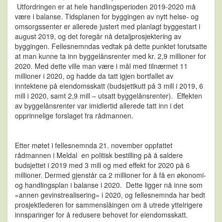
Utfordringen er at hele handlingsperioden 2019-2020 må
være i balanse. Tidsplanen for byggingen av nytt helse- og
omsorgssenter er allerede justert med planlagt byggestart i
august 2019, og det foregår nå detaljprosjektering av
byggingen. Fellesnemndas vedtak på dette punktet forutsatte
at man kunne ta inn byggelånsrenter med kr. 2,9 millioner for
2020. Med dette ville man være i mål med tilnærmet 11
millioner i 2020, og hadde da tatt igjen bortfallet av
inntektene på eiendomsskatt (budsjettkutt på 3 mill i 2019, 6
mill i 2020, samt 2,9 mill – utsatt byggelånsrenter). Effekten
av byggelånsrenter var imidlertid allerede tatt inn i det
opprinnelige forslaget fra rådmannen.
Etter møtet i fellesnemnda 21. november oppfattet
rådmannen i Meldal en politisk bestilling på å saldere
budsjettet i 2019 med 3 mill og med effekt for 2020 på 6
millioner. Dermed gjenstår ca 2 millioner for å få en økonomi-
og handlingsplan i balanse i 2020. Dette ligger nå inne som
«annen gevinstrealisering» i 2020, og fellesnemnda har bedt
prosjektlederen for sammenslåingen om å utrede yttelrigere
innsparinger for å redusere behovet for eiendomsskatt.