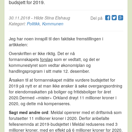
budsjett for 2019.
30.11.2018
-
Hilde Stina Elshaug
Del på
Kategori:
Politikk
,
Kommunen
Jeg har noen innspill til den faktiske fremstillingen i
artikkelen:
Overskriften er ikke riktig. Det er nå
formannskapets
forslag
som er vedtatt, og det er
kommunestyret som vedtar økonomiplan og
handlingsprogram i sitt møte 12. desember.
Årsaken til at formannskapet måtte vurdere budsjettet for
2019 på nytt er at man ikke ønsker å søke overgangsordning
for eiendomsskatten på boliger og fritidsboliger for året
2020.Dermed «mister» Orkland drøyt 11 millioner kroner i
2020, og dette må kompenseres.
Sagt med andre ord
: Meldal opererer med et driftsnivå som
forutsetter 11 millioner kroner i 2020. Derfor anbefalte
fellesnemnda at 2019-budsjettet i Meldal reduseres med 3
millioner kroner, med en effekt på 6 millioner kroner for 2020.