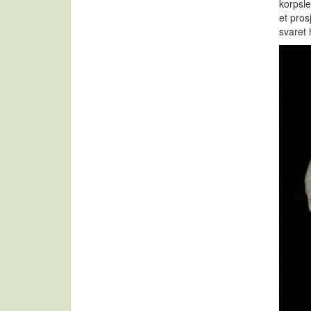
korpsl
et pro
svaret 