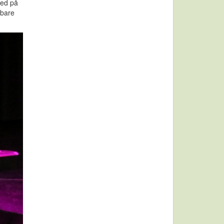
med på
lbare