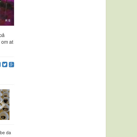
 på
 om at
 be da