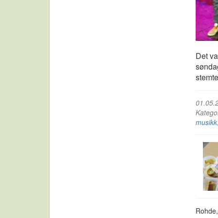
Det va
søndag
stemte
01.05.
Katego
musikk
Rohde, 