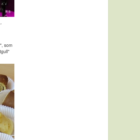
-
", som
gull"