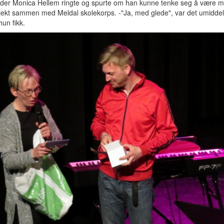
eder Monica Hellem ringte og spurte om han kunne tenke seg å være 
sjekt sammen med Meldal skolekorps. -"Ja, med glede", var det umidde
hun fikk.