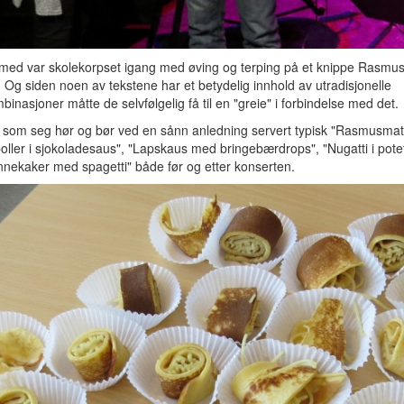
med var skolekorpset igang med øving og terping på et knippe Rasmus
 Og siden noen av tekstene har et betydelig innhold av utradisjonelle
inasjoner måtte de selvfølgelig få til en "greie" i forbindelse med det.
e som seg hør og bør ved en sånn anledning servert typisk "Rasmusmat
oller i sjokoladesaus", "Lapskaus med bringebærdrops", "Nugatti i potet
nnekaker med spagetti" både før og etter konserten.