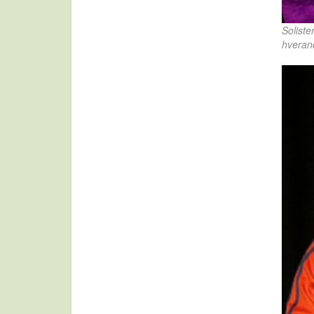
Soliste
hverand