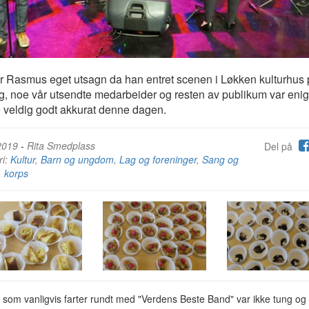
r Rasmus eget utsagn da han entret scenen i Løkken kulturhus
, noe vår utsendte medarbeider og resten av publikum var enig
 veldig godt akkurat denne dagen.
2019
-
Rita Smedplass
Del på
ri:
Kultur
,
Barn og ungdom
,
Lag og foreninger
,
Sang og
,
korps
som vanligvis farter rundt med "Verdens Beste Band" var ikke tung og