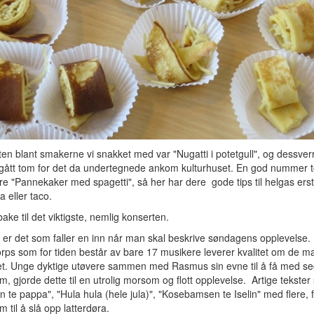
ten blant smakerne vi snakket med var "Nugatti i potetgull", og dessverre.
 gått tom for det da undertegnede ankom kulturhuset. En god nummer t
ære "Pannekaker med spagetti", så her har dere gode tips til helgas ers
a eller taco.
bake til det viktigste, nemlig konserten.
 er det som faller en inn når man skal beskrive søndagens opplevelse.
rps som for tiden består av bare 17 musikere leverer kvalitet om de m
tet. Unge dyktige utøvere sammen med Rasmus sin evne til å få med s
m, gjorde dette til en utrolig morsom og flott opplevelse. Artige tekste
 te pappa", "Hula hula (hele jula)", "Kosebamsen te Iselin" med flere, f
m til å slå opp latterdøra.