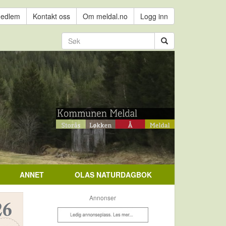
medlem
Kontakt oss
Om meldal.no
Logg inn
ANNET
OLAS NATURDAGBOK
Annonser