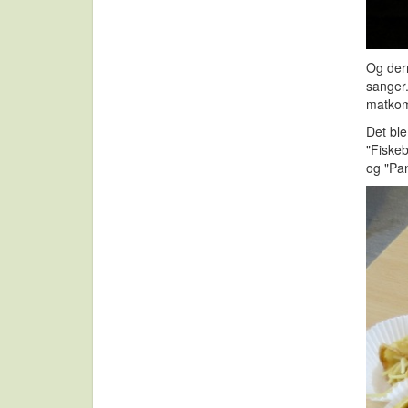
Og der
sanger.
matkomb
Det bl
"Fiskeb
og "Pa