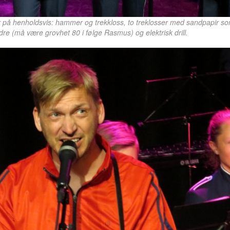
r på henholdsvis: hammer og trekkloss, to treklosser med sandpapir s
re (må være grovhet 80 i følge Rasmus) og elektrisk drill.