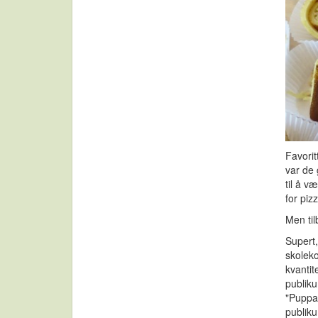
Favorit
var de
til å v
for pizz
Men til
Supert,
skoleko
kvanti
publiku
"Puppan
publiku