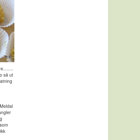
.......
o så ut
tatning
 Meldal
angler
eg
r som
ikk