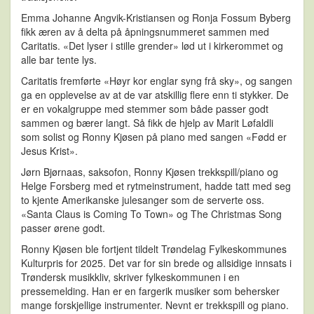
Emma Johanne Angvik-Kristiansen og Ronja Fossum Byberg
fikk æren av å delta på åpningsnummeret sammen med
Caritatis. «Det lyser i stille grender» lød ut i kirkerommet og
alle bar tente lys.
Caritatis fremførte «Høyr kor englar syng frå sky», og sangen
ga en opplevelse av at de var atskillig flere enn ti stykker. De
er en vokalgruppe med stemmer som både passer godt
sammen og bærer langt. Så fikk de hjelp av Marit Løfaldli
som solist og Ronny Kjøsen på piano med sangen «Fødd er
Jesus Krist».
Jørn Bjørnaas, saksofon, Ronny Kjøsen trekkspill/piano og
Helge Forsberg med et rytmeinstrument, hadde tatt med seg
to kjente Amerikanske julesanger som de serverte oss.
«Santa Claus is Coming To Town» og The Christmas Song
passer ørene godt.
Ronny Kjøsen ble fortjent tildelt Trøndelag Fylkeskommunes
Kulturpris for 2025. Det var for sin brede og allsidige innsats i
Trøndersk musikkliv, skriver fylkeskommunen i en
pressemelding. Han er en fargerik musiker som behersker
mange forskjellige instrumenter. Nevnt er trekkspill og piano.