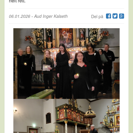
helt rett.
06.01.2026
-
Aud Inger Kalseth
Del på