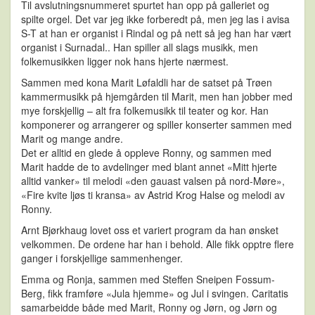
Til avslutningsnummeret spurtet han opp på galleriet og
spilte orgel. Det var jeg ikke forberedt på, men jeg las i avisa
S-T at han er organist i Rindal og på nett så jeg han har vært
organist i Surnadal.. Han spiller all slags musikk, men
folkemusikken ligger nok hans hjerte nærmest.
Sammen med kona Marit Løfaldli har de satset på Trøen
kammermusikk på hjemgården til Marit, men han jobber med
mye forskjellig – alt fra folkemusikk til teater og kor. Han
komponerer og arrangerer og spiller konserter sammen med
Marit og mange andre.
Det er alltid en glede å oppleve Ronny, og sammen med
Marit hadde de to avdelinger med blant annet «Mitt hjerte
alltid vanker» til melodi «den gauast valsen på nord-Møre»,
«Fire kvite ljøs ti kransa» av Astrid Krog Halse og melodi av
Ronny.
Arnt Bjørkhaug lovet oss et variert program da han ønsket
velkommen. De ordene har han i behold. Alle fikk opptre flere
ganger i forskjellige sammenhenger.
Emma og Ronja, sammen med Steffen Sneipen Fossum-
Berg, fikk framføre «Jula hjemme» og Jul i svingen. Caritatis
samarbeidde både med Marit, Ronny og Jørn, og Jørn og