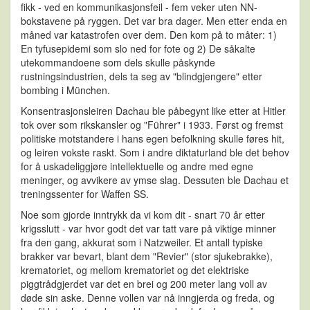
fikk - ved en kommunikasjonsfeil - fem veker uten NN-
bokstavene på ryggen. Det var bra dager. Men etter enda en
måned var katastrofen over dem. Den kom på to måter: 1)
En tyfusepidemi som slo ned for fote og 2) De såkalte
utekommandoene som dels skulle påskynde
rustningsindustrien, dels ta seg av "blindgjengere" etter
bombing i München.
Konsentrasjonsleiren Dachau ble påbegynt like etter at Hitler
tok over som rikskansler og "Führer" i 1933. Først og fremst
politiske motstandere i hans egen befolkning skulle føres hit,
og leiren vokste raskt. Som i andre diktaturland ble det behov
for å uskadeliggjøre intellektuelle og andre med egne
meninger, og avvikere av ymse slag. Dessuten ble Dachau et
treningssenter for Waffen SS.
Noe som gjorde inntrykk da vi kom dit - snart 70 år etter
krigsslutt - var hvor godt det var tatt vare på viktige minner
fra den gang, akkurat som i Natzweiler. Et antall typiske
brakker var bevart, blant dem "Revier" (stor sjukebrakke),
krematoriet, og mellom krematoriet og det elektriske
piggtrådgjerdet var det en brei og 200 meter lang voll av
døde sin aske. Denne vollen var nå inngjerda og freda, og