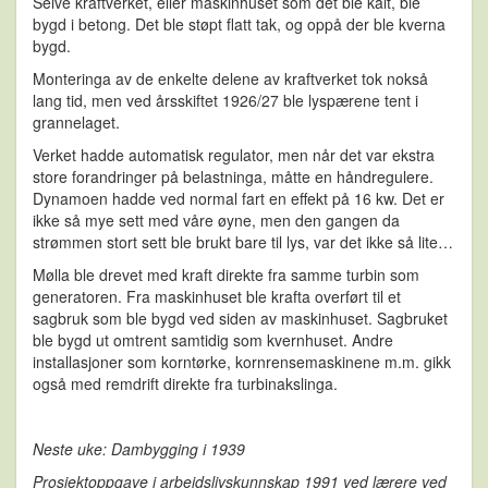
Selve kraftverket, eller maskinhuset som det ble kalt, ble
bygd i betong. Det ble støpt flatt tak, og oppå der ble kverna
bygd.
Monteringa av de enkelte delene av kraftverket tok nokså
lang tid, men ved årsskiftet 1926/27 ble lyspærene tent i
grannelaget.
Verket hadde automatisk regulator, men når det var ekstra
store forandringer på belastninga, måtte en håndregulere.
Dynamoen hadde ved normal fart en effekt på 16 kw. Det er
ikke så mye sett med våre øyne, men den gangen da
strømmen stort sett ble brukt bare til lys, var det ikke så lite…
Mølla ble drevet med kraft direkte fra samme turbin som
generatoren. Fra maskinhuset ble krafta overført til et
sagbruk som ble bygd ved siden av maskinhuset. Sagbruket
ble bygd ut omtrent samtidig som kvernhuset. Andre
installasjoner som korntørke, kornrensemaskinene m.m. gikk
også med remdrift direkte fra turbinakslinga.
Neste uke: Dambygging i 1939
Prosjektoppgave i arbeidslivskunnskap 1991 ved lærere ved