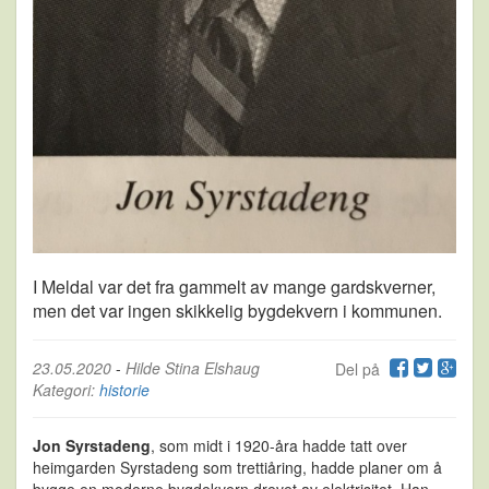
I Meldal var det fra gammelt av mange gardskverner,
men det var ingen skikkelig bygdekvern i kommunen.
23.05.2020
-
Hilde Stina Elshaug
Del på
Kategori:
historie
Jon Syrstadeng
, som midt i 1920-åra hadde tatt over
heimgarden Syrstadeng som trettiåring, hadde planer om å