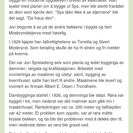
bygge en moderne bygdekvern drevet av elektrisitet. Han
syslet med planer om å bygge ut Sya, men ble sterkt frarådet
av dem som kjente den. "Sya tåler ikke å se stjernene" ble
det sagt. "Da fraus den".
Jon begynte å se på de andre bekkene i bygda og fant
Mosbryndskjerva mest høvelig.
I 1926 kjøpte han fallrettighetene av Tonetta og Sivert
Mosbrynd. Som betaling skulle de ha fri strøm og fri melder
på kverna.
Det var Jon Syrstadeng selv som planla og ledet bygginga av
dammen, rørgata og kraftstasjonen. Arbeidet med
monteringa av maskiner og utstyr, samt. bygging av
kvernhuset, satte han bort til andre. Maskinene ble levert og
montert av firmaet Albert E. Olsen i Trondheim.
Dambygginga startet i 1926, og demninga ble støpt. Røra var
bygget i tre, men nederst var det malmrør som gikk inn i
maskinhuset. Rørledningen var ca. 200 meter og fallhøyden
var 42 meter. Et problem som oppsto, var at røra måtte
krysse bekken, og da ble det problemer med å dekke den til,
men nederste delen av røra ble gravd ned.