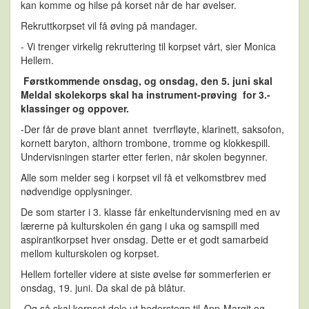
kan komme og hilse på korset når de har øvelser.
Rekruttkorpset vil få øving på mandager.
- Vi trenger virkelig rekruttering til korpset vårt, sier Monica
Hellem.
F
ørstkommende onsdag, og onsdag, den 5. juni skal
Meldal skolek
orps skal ha instrument-prøving for 3.-
klassinger og oppover.
-Der får de prøve blant annet tverrfløyte, klarinett, saksofon,
kornett baryton, althorn trombone, tromme og klokkespill.
Undervisningen starter etter ferien, når skolen begynner.
Alle som melder seg i korpset vil få et velkomstbrev med
nødvendige opplysninger.
De som starter i 3. klasse får enkeltundervisning med en av
lærerne på kulturskolen én gang i uka og samspill med
aspirantkorpset hver onsdag. Dette er et godt samarbeid
mellom kulturskolen og korpset.
Hellem forteller videre at siste øvelse før sommerferien er
onsdag, 19. juni. Da skal de på blåtur.
-Og så skal korpset dele ut hederstegn til Ann-Margit og