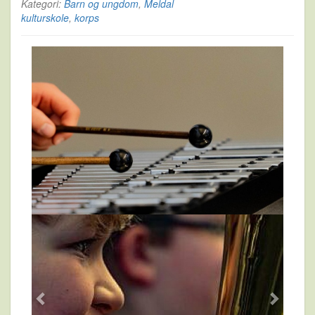
Kategori:
Barn og ungdom
,
Meldal
kulturskole
,
korps