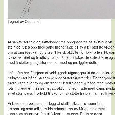
Tegnet av Ola Løset
At sanitærforhold og skifteboder må oppgraderes på skikkelig vis,
stein og fylles opp med sand mener Inge er av aller største vikti
om at området kan utnyttes til fysisk aktivitet for folk i alle sjikt, 
fysisk aktivitet og friluftsliv har jo fått stort fokus de siste årene
med å støtter prosjekter som er med og muliggjør dette.
I så måte har Frilsjøen et veldig godt utgangspunkt da det allere
turløyper for både på sommer- og vinteraktivitet der. Det er gode 
padle kano eller ro og området er lett tilgjengelig både med motoris
fots. I tillegg er Frilsjøen et attraktivt hytteområde med campingpl
er et stort pluss i forhold til økonomisk støtte fra blant annet fyl
Frilsjøen badeplass er i tillegg et statlig sikra friluftsområde,
en ordning som tidligere ble administrert av Miljødirektoratet
men som nå er overført til fylkeskommunen. Dette er også