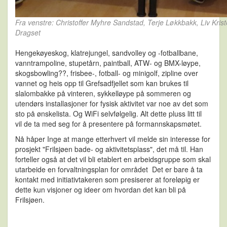
Fra venstre: Christoffer Myhre Sandstad, Terje Løkkbakk, Liv Kris
Dragset
Hengekøyeskog, klatrejungel, sandvolley og -fotballbane,
vanntrampoline, stupetårn, paintball, ATW- og BMX-løype,
skogsbowling??, frisbee-, fotball- og minigolf, zipline over
vannet og heis opp til Grefsadfjellet som kan brukes til
slalombakke på vinteren, sykkelløype på sommeren og
utendørs installasjoner for fysisk aktivitet var noe av det som
sto på ønskelista. Og WiFi selvfølgelig. Alt dette pluss litt til
vil de ta med seg for å presentere på formannskapsmøtet.
Nå håper Inge at mange etterhvert vil melde sin interesse for
prosjekt "Frilsjøen bade- og aktivitetsplass", det må til. Han
forteller også at det vil bli etablert en arbeidsgruppe som skal
utarbeide en forvaltningsplan for området Det er bare å ta
kontakt med initiativtakeren som presiserer at foreløpig er
dette kun visjoner og ideer om hvordan det kan bli på
Frilsjøen.