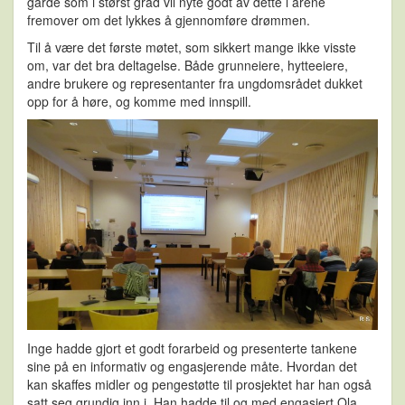
garde som i størst grad vil nyte godt av dette i årene
fremover om det lykkes å gjennomføre drømmen.
Til å være det første møtet, som sikkert mange ikke visste
om, var det bra deltagelse. Både grunneiere, hytteeiere,
andre brukere og representanter fra ungdomsrådet dukket
opp for å høre, og komme med innspill.
Inge hadde gjort et godt forarbeid og presenterte tankene
sine på en informativ og engasjerende måte. Hvordan det
kan skaffes midler og pengestøtte til prosjektet har han også
satt seg grundig inn i. Han hadde til og med engasjert Ola