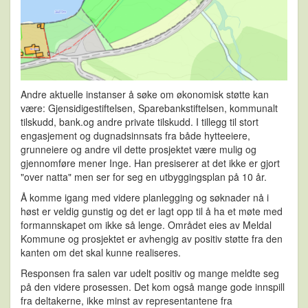
Andre aktuelle instanser å søke om økonomisk støtte kan
være: Gjensidigestiftelsen, Sparebankstiftelsen, kommunalt
tilskudd, bank.og andre private tilskudd. I tillegg til stort
engasjement og dugnadsinnsats fra både hytteeiere,
grunneiere og andre vil dette prosjektet være mulig og
gjennomføre mener Inge. Han presiserer at det ikke er gjort
"over natta" men ser for seg en utbyggingsplan på 10 år.
Å komme igang med videre planlegging og søknader nå i
høst er veldig gunstig og det er lagt opp til å ha et møte med
formannskapet om ikke så lenge. Området eies av Meldal
Kommune og prosjektet er avhengig av positiv støtte fra den
kanten om det skal kunne realiseres.
Responsen fra salen var udelt positiv og mange meldte seg
på den videre prosessen. Det kom også mange gode innspill
fra deltakerne, ikke minst av representantene fra