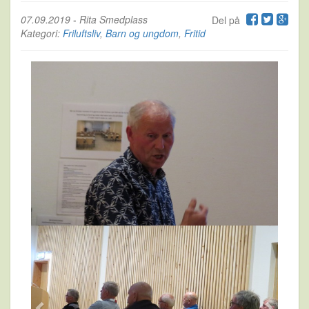
07.09.2019
-
Rita Smedplass
Del på
Kategori:
Friluftsliv
,
Barn og ungdom
,
Fritid