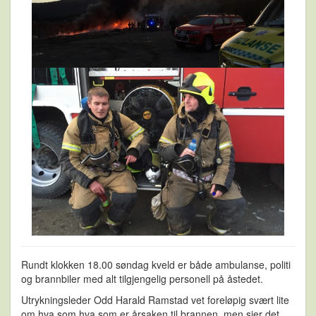
Rundt klokken 18.00 søndag kveld er både ambulanse, politi
og brannbiler med alt tilgjengelig personell på åstedet.
Utrykningsleder Odd Harald Ramstad vet foreløpig svært lite
om hva som hva som er årsaken til brannen, men sier det