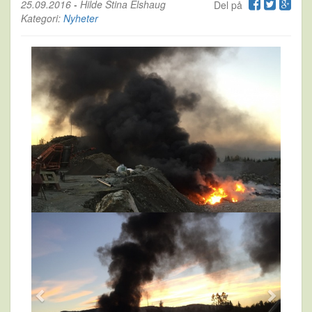
25.09.2016
-
Hilde Stina Elshaug
Del på
Kategori:
Nyheter