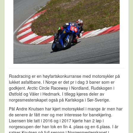
Roadracing er en høyfartskonkurranse med motorsykler på
lukket asfaltbane. I Norge er det pr i dag 3 baner som er
godkjent. Arctic Circle Raceway i Nordland, Rudskogen i
Østfold og Våler i Hedmark. I tillegg kjøres deler av
norgesmesterskapet også på Karlskoga i Sør-Sverige.
Pål Andre Knutsen har kjørt motorsykkel i mange år men har
de senere år fått mer og mer interesse for banekjøring.
Lisensen ble tatt i 2016 og i 2017 kjørte han 2 løp i
norgescupen der han tok en fin 4. plass og en 6.plass. I år
satser Knutsen på full sesong i Norgesmesterskapet i