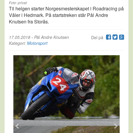
Foto: privat
Til helgen starter Norgesmesterskapet i Roadracing på
Våler i Hedmark. På startstreken står Pål Andre
Knutsen fra Storås.
17.05.2018
-
Pål Andre Knutsen
Del på
Kategori:
Motorsport