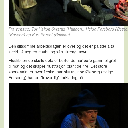
Fra venstre: Tor Håkon Syrstad (Haagen), Helge Forsberg (Østnes
(Karlsen) og Kurt Børset (Bakken)
Den slitsomme arbeidsdagen er over og det er på tide å ta
kveld, få seg en matbit og sårt tiltrengt søvn.
Fleskbiten de skulle dele er borte, de har bare gammel grøt
til mat og det skaper frustrasjon blant de fire. Det store
spørsmålet er hvor flesket har blitt av, noe Østberg (Helge
Forsberg) har en "troverdig" forklaring på.