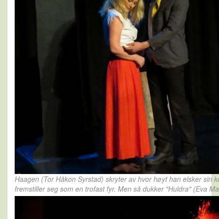
Haagen (Tor Håkon Syrstad) skryter av hvor høyt han elsker sin k
fremstiller seg som en trofast fyr. Men så dukker "Huldra" (Eva Mar