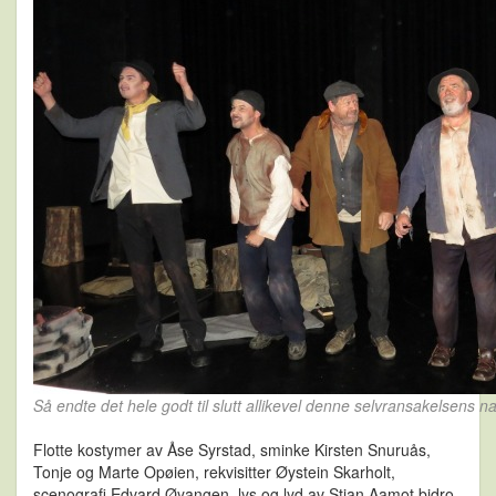
Så endte det hele godt til slutt allikevel denne selvransakelsens natt
Flotte kostymer av Åse Syrstad, sminke Kirsten Snuruås,
Tonje og Marte Opøien, rekvisitter Øystein Skarholt,
scenografi Edvard Øyangen, lys og lyd av Stian Aamot bidro