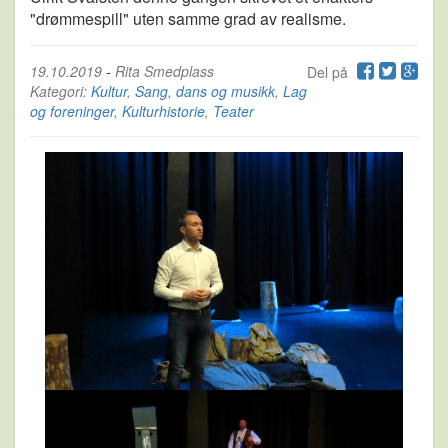
"drømmespill" uten samme grad av realisme.
19.10.2019
-
Rita Smedplass
Del på
Kategori:
Kultur
,
Sang, dans og musikk
,
Lag
og foreninger
,
Kulturhistorie
,
Teater