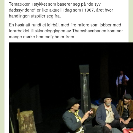
Tematikken i stykket som baserer seg på "de syv
dødssyndene" er like aktuell i dag som i 1907, året hvor
handlingen utspiller seg fra.
En høstnatt rundt et leirbål, med fire rallere som jobber med
forarbeidet til skinneleggingen av Thamshavnbanen kommer
mange mørke hemmeligheter frem.