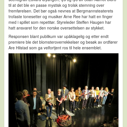
til at det ble en passe mystisk og trolsk stemning over
fremførelsen. Det bør også nevnes at Bergmannsteaterets
trofaste tonesetter og musiker Arne Ree har hatt en finger
med i spillet som repetitør. Styreleder Steffen Haugen har
hatt ansvaret for den norske oversettelsen av stykket.
Responsen blant publikum var upåklagelig og etter endt
premiere ble det blomsteroverrekkelser og besøk av ordfører
Are Hilstad som ga velfortjent ros til hele ensemblet.