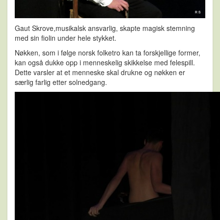
Gaut Skrove,musikalsk ansvarlig, skapte magisk stemning
med sin fiolin under hele stykket.
Nøkken, som i følge norsk folketro kan ta forskjellige former,
kan også dukke opp i menneskelig skikkelse med felespill.
Dette varsler at et menneske skal drukne og nøkken er
særlig farlig etter solnedgang.