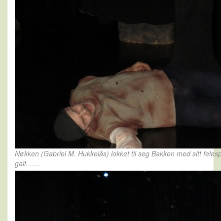
Nøkken (Gabriel M. Hukkelås) lokket til seg Bakken med sitt felespil
galt.......