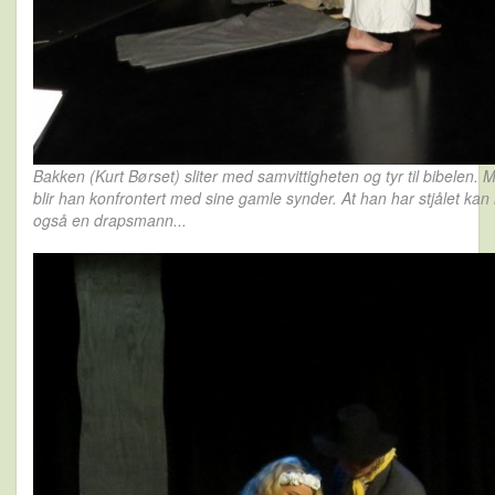
Bakken (Kurt Børset) sliter med samvittigheten og tyr til bibelen.
blir han konfrontert med sine gamle synder. At han har stjålet k
også en drapsmann...