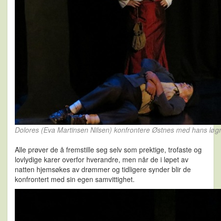
Dolores (Eva Martinsen Nilsen) konfrontere Østnes med hans løg
Alle prøver de å fremstille seg selv som prektige, trofaste og
lovlydige karer overfor hverandre, men når de i løpet av
natten hjemsøkes av drømmer og tidligere synder blir de
konfrontert med sin egen samvittighet.