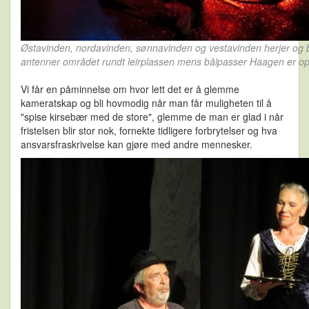
Østavinden, nordavinden, sønnavinden og vestavinden herjer og 
antenner området rundt leirplassen mens bålpasser Haagen er op
Vi får en påminnelse om hvor lett det er å glemme
kameratskap og bli hovmodig når man får muligheten til å
"spise kirsebær med de store", glemme de man er glad i når
fristelsen blir stor nok, fornekte tidligere forbrytelser og hva
ansvarsfraskrivelse kan gjøre med andre mennesker.