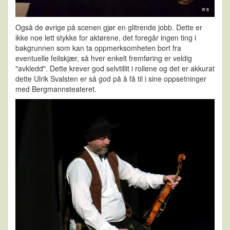
Også de øvrige på scenen gjør en glitrende jobb. Dette er
ikke noe lett stykke for aktørene, det foregår ingen ting i
bakgrunnen som kan ta oppmerksomheten bort fra
eventuelle feilskjær, så hver enkelt fremføring er veldig
"avkledd". Dette krever god selvtillit i rollene og det er akkurat
dette Ulrik Svalsten er så god på å få til i sine oppsetninger
med Bergmannsteateret.