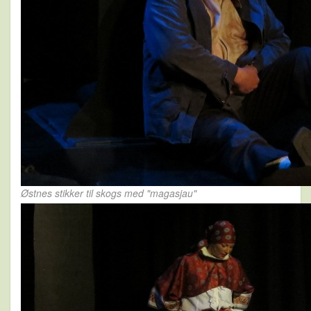
Østnes stikker til skogs med "magasjau"