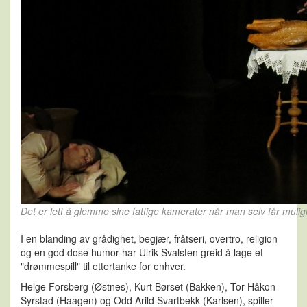
Det er lett å glemme sine fattige kamerater når man selv får muligh
I en blanding av grådighet, begjær, fråtseri, overtro, religion
og en god dose humor har Ulrik Svalsten greid å lage et
"drømmespill" til ettertanke for enhver.
Helge Forsberg (Østnes), Kurt Børset (Bakken), Tor Håkon
Syrstad (Haagen) og Odd Arild Svartbekk (Karlsen), spiller