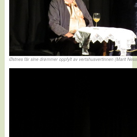
Østnes får sine drømmer oppfylt av vertshusvertinnen (Marit Ness