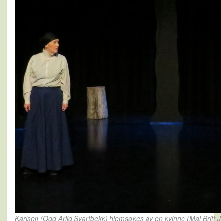
Karlsen (Odd Arild Svartbekk) hjemsøkes av en kvinne (Mai Britt 