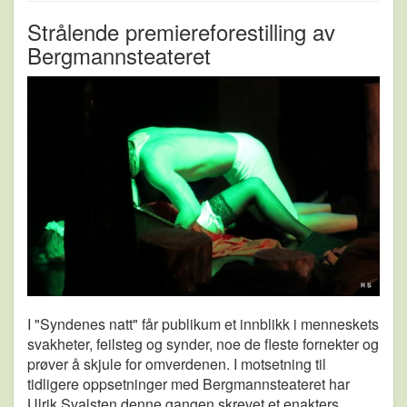
Strålende premiereforestilling av
Bergmannsteateret
I "Syndenes natt" får publikum et innblikk i menneskets
svakheter, feilsteg og synder, noe de fleste fornekter og
prøver å skjule for omverdenen. I motsetning til
tidligere oppsetninger med Bergmannsteateret har
Ulrik Svalsten denne gangen skrevet et enakters