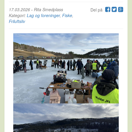
17.03.2026
-
Rita Smedplass
Del på
Kategori:
Lag og foreninger
,
Fiske
,
Friluftsliv