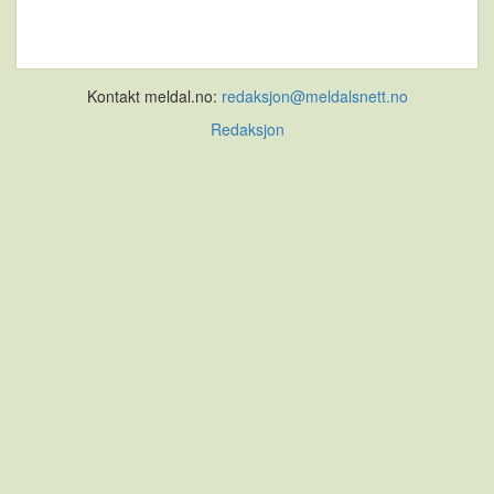
Kontakt meldal.no:
redaksjon@meldalsnett.no
Redaksjon