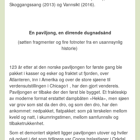
Skoggangssang (2013) og Vannsikt (2016).
En paviljong, en dirrende dugnadsånd
(søtten fragmenter og fire fotnoter fra en usannsynlig
historie)
123 år etter at den norske paviljongen for første gang ble
pakket i kasser og esker og fraktet ut fjorden, over
Atlanteren, inn i Amerika og over de store sjøene til
verdensutstillingen i Chicago1 , har den gjort vendereis.
Paviljongen er tilbake der den først ble bygget. Et frakteskip
av moderne format erstattet dampbåten «Hekla», men sjøen
var grov som sist da den dro, og som den dro, har den
ankommet: nedpakket, flatpakket: som på terskelen mellom
kveld og natt, i skumringstimen, mellom samfunnsliv og
tilbaketrukkenhet.
Som et demontert skjelett ligger paviljongen utover og hviler
på golvet i det som tidligere var Coops trelastlager i Orkdal.