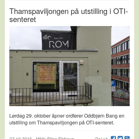
Thamspaviljongen på utstilling i OTI-
senteret
Lørdag 29. oktober åpner ordfører Oddbjørn Bang en
utstilling om Thamspaviljongen på OTI-senteret.
27.10.2016
-
Hilde Stina Elshaug