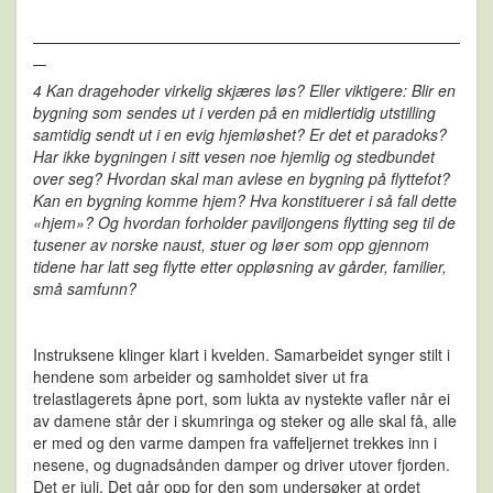
4 Kan dragehoder virkelig skjæres løs? Eller viktigere: Blir en
bygning som sendes ut i verden på en midlertidig utstilling
samtidig sendt ut i en evig hjemløshet? Er det et paradoks?
Har ikke bygningen i sitt vesen noe hjemlig og stedbundet
over seg? Hvordan skal man avlese en bygning på flyttefot?
Kan en bygning komme hjem? Hva konstituerer i så fall dette
«hjem»? Og hvordan forholder paviljongens flytting seg til de
tusener av norske naust, stuer og løer som opp gjennom
tidene har latt seg flytte etter oppløsning av gårder, familier,
små samfunn?
Instruksene klinger klart i kvelden. Samarbeidet synger stilt i
hendene som arbeider og samholdet siver ut fra
trelastlagerets åpne port, som lukta av nystekte vafler når ei
av damene står der i skumringa og steker og alle skal få, alle
er med og den varme dampen fra vaffeljernet trekkes inn i
nesene, og dugnadsånden damper og driver utover fjorden.
Det er juli. Det går opp for den som undersøker at ordet