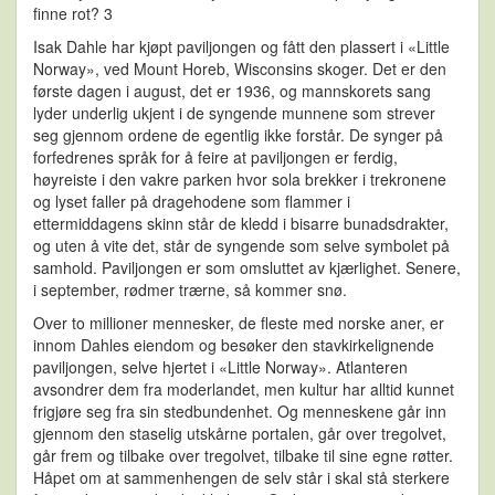
finne rot? 3
Isak Dahle har kjøpt paviljongen og fått den plassert i «Little
Norway», ved Mount Horeb, Wisconsins skoger. Det er den
første dagen i august, det er 1936, og mannskorets sang
lyder underlig ukjent i de syngende munnene som strever
seg gjennom ordene de egentlig ikke forstår. De synger på
forfedrenes språk for å feire at paviljongen er ferdig,
høyreiste i den vakre parken hvor sola brekker i trekronene
og lyset faller på dragehodene som flammer i
ettermiddagens skinn står de kledd i bisarre bunadsdrakter,
og uten å vite det, står de syngende som selve symbolet på
samhold. Paviljongen er som omsluttet av kjærlighet. Senere,
i september, rødmer trærne, så kommer snø.
Over to millioner mennesker, de fleste med norske aner, er
innom Dahles eiendom og besøker den stavkirkelignende
paviljongen, selve hjertet i «Little Norway». Atlanteren
avsondrer dem fra moderlandet, men kultur har alltid kunnet
frigjøre seg fra sin stedbundenhet. Og menneskene går inn
gjennom den staselig utskårne portalen, går over tregolvet,
går frem og tilbake over tregolvet, tilbake til sine egne røtter.
Håpet om at sammenhengen de selv står i skal stå sterkere