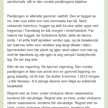
samfunnsliv, slik er den norske paviljongens skjebne.
Paviljongen er allerede gammel, værbitt. Den er bygget av
tre, trær mye eldre enn noe menneske kan bli. Seint
voksende malmfuru, hugget og skilt fra sine røtter oppe ved
tregrensa i Trøndelag en blå morgen i vinterhalvåret. Før
trærne ble hugget, før forfedrene flyttet, delte de denne
jorda. I et ørlite blaff sprekker verden opp, og de besøkende
ser trærnes røtter som strekker seg langt tilbake i tiden,
kjerneveden som ble plank og igjen stod naken mot vær og
vind før tjærebeis og olje igjen la seg utenpå i beskyttende
lag. De ser seg selv.
Eller de ser ingenting. De kjenner ingenting. Den norske
paviljongen er ikke noe annet enn en gammel bygning, en
gang staselig, nå litt trist. De slutter å komme. I 2012 tvinges
«Little Norway» til å stenge dørene som følge av sviktende
besøkstall.
Regnet eter av treet, under vinduene råtner vassnesene,
bordene blir ubrukelige. Regnet eter av treet, under vinduene
råtner vassnesene, bordene blir ubrukelige. Regnet eter av
treet, under vinduene råtner vassnesene, bordene blir