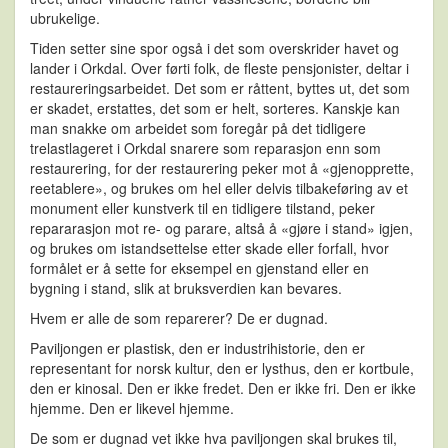
ubrukelige.
Tiden setter sine spor også i det som overskrider havet og
lander i Orkdal. Over førti folk, de fleste pensjonister, deltar i
restaureringsarbeidet. Det som er råttent, byttes ut, det som
er skadet, erstattes, det som er helt, sorteres. Kanskje kan
man snakke om arbeidet som foregår på det tidligere
trelastlageret i Orkdal snarere som reparasjon enn som
restaurering, for der restaurering peker mot å «gjenopprette,
reetablere», og brukes om hel eller delvis tilbakeføring av et
monument eller kunstverk til en tidligere tilstand, peker
repararasjon mot re- og parare, altså å «gjøre i stand» igjen,
og brukes om istandsettelse etter skade eller forfall, hvor
formålet er å sette for eksempel en gjenstand eller en
bygning i stand, slik at bruksverdien kan bevares.
Hvem er alle de som reparerer? De er dugnad.
Paviljongen er plastisk, den er industrihistorie, den er
representant for norsk kultur, den er lysthus, den er kortbule,
den er kinosal. Den er ikke fredet. Den er ikke fri. Den er ikke
hjemme. Den er likevel hjemme.
De som er dugnad vet ikke hva paviljongen skal brukes til,