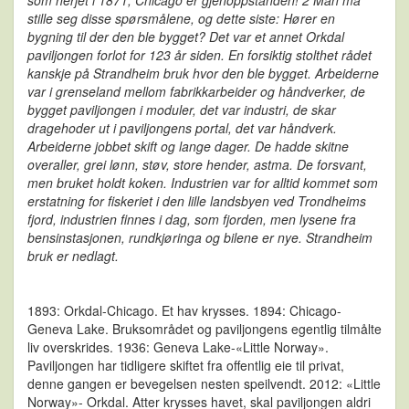
som herjet i 1871, Chicago er gjenoppstanden! 2 Man må
stille seg disse spørsmålene, og dette siste: Hører en
bygning til der den ble bygget? Det var et annet Orkdal
paviljongen forlot for 123 år siden. En forsiktig stolthet rådet
kanskje på Strandheim bruk hvor den ble bygget. Arbeiderne
var i grenseland mellom fabrikkarbeider og håndverker, de
bygget paviljongen i moduler, det var industri, de skar
dragehoder ut i paviljongens portal, det var håndverk.
Arbeiderne jobbet skift og lange dager. De hadde skitne
overaller, grei lønn, støv, store hender, astma. De forsvant,
men bruket holdt koken. Industrien var for alltid kommet som
erstatning for fiskeriet i den lille landsbyen ved Trondheims
fjord, industrien finnes i dag, som fjorden, men lysene fra
bensinstasjonen, rundkjøringa og bilene er nye. Strandheim
bruk er nedlagt.
1893: Orkdal-Chicago. Et hav krysses. 1894: Chicago-
Geneva Lake. Bruksområdet og paviljongens egentlig tilmålte
liv overskrides. 1936: Geneva Lake-«Little Norway».
Paviljongen har tidligere skiftet fra offentlig eie til privat,
denne gangen er bevegelsen nesten speilvendt. 2012: «Little
Norway»- Orkdal. Atter krysses havet, skal paviljongen aldri