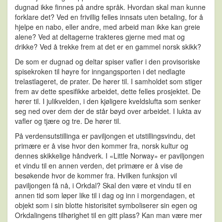
dugnad ikke finnes på andre språk. Hvordan skal man kunne
forklare det? Ved en frivillig felles innsats uten betaling, for å
hjelpe en nabo, eller andre, med arbeid man ikke kan greie
alene? Ved at deltagerne trakteres gjerne med mat og
drikke? Ved å trekke frem at det er en gammel norsk skikk?
De som er dugnad og deltar spiser vafler i den provisoriske
spisekroken til høyre for inngangsporten i det nedlagte
trelastlageret, de prater. De hører til. I samholdet som stiger
frem av dette spesifikke arbeidet, dette felles prosjektet. De
hører til. I julikvelden, i den kjøligere kveldslufta som senker
seg ned over dem der de står bøyd over arbeidet. I lukta av
vafler og tjære og tre. De hører til.
På verdensutstillinga er paviljongen et utstillingsvindu, det
primære er å vise hvor den kommer fra, norsk kultur og
dennes skikkelige håndverk. I «Little Norway» er paviljongen
et vindu til en annen verden, det primære er å vise de
besøkende hvor de kommer fra. Hvilken funksjon vil
paviljongen få nå, i Orkdal? Skal den være et vindu til en
annen tid som løper like til i dag og inn i morgendagen, et
objekt som i sin blotte historisitet symboliserer sin egen og
Orkdalingens tilhørighet til en gitt plass? Kan man være mer