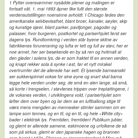
1 Pytter oversvømmer nysådde plener og malingen er
fortsatt våt. 1. mai 1893 åpner like fullt den største
verdensutstillingen noensinne avholdt. I Chicago fødes den
amerikanske selvbevissthet, blant broer, kanaler, søyler, skip
og kunstige sjøer, blant parker, paviljonger, pagoder og
palasser, hvor burgeren, postkortet og pariserhjulet først ser
dagens lys. Rundtomkring i verden står byene skitne av
fabrikkenes forurensning og lufta er tett og full av støv, her er
noe annet, her ser besøkende en by så ren og hvitmalt at
den gløder i solens lys, de er som fraktet til en annen verden,
og knapt rekker sola å synke i øst, før et nytt mirakel
overtrumfer det de allerede har sett. Et lysende barneansikt
ser sukkerspinnet vokse for sine øyne og snart skal barna
legge hele verden under seg, de små en alen lange, så små,
så korte i trengselen, i støvlenes trippen over treplattingene, i
de voksnes verden, i utviklingens vold, i pariserhjulet som
løfter dem over byen og lar dem se en luftballong stige til
værs mens mengden av mennesker stimler sammen om en
lampe som tennes, og en til, og en til, og hele «White city»
bader i elektrisk lys. Fremtiden, fremtiden! Publikum jubler,
og glemt er allerede samene, eskimoene og urfolkene de så
som på sirkus, glemt er den japanske hagen og brannen