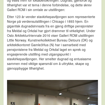
og vises frem for lokalbefolkningen. Dugnad, gjenbruk og
tilhørighet var et tema i denne forbindelse, og dette skrev
Galleri ROM i sin omtale av utstillingen:
Etter 123 år vender stavkirkepaviljongen som representerte
Norge på verdensutstillingen i Chicago i 1893 hjem. En
gigantisk dugnadsinnsats fra en gjeng driftige pensjonister
fra Meldal og Orkdal har gjort drømmer til virkelighet. Under
Oslo Arkitekturtriennale 2016 viser Galleri ROM utstillingen
Little Norway. Kunstnerkollektivet Bureau Detours (DK) og
arkitektkontoret Gamle3Hus (N) har i samarbeid med
pensjonistene fra Meldal og Orkdal laget en sprek og
engasjerende utstilling med utgangspunkt i
stavkirkepaviljongen. Her smelter dugnad og entusiasme
sammen med viktige spørsmål om å uttrykke, skape og
gjenoppbygge tilhørighet.