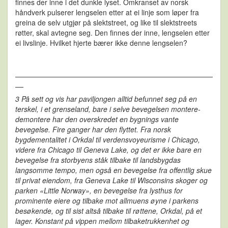
finnes der inne i det dunkle lyset. Omkranset av norsk
håndverk pulserer lengselen etter at ei linje som løper fra
greina de selv utgjør på slektstreet, og like til slektstreets
røtter, skal avtegne seg. Den finnes der inne, lengselen etter
ei livslinje. Hvilket hjerte bærer ikke denne lengselen?
3 På sett og vis har paviljongen alltid befunnet seg på en
terskel, i et grenseland, bare i selve bevegelsen montere-
demontere har den overskredet en bygnings vante
bevegelse. Fire ganger har den flyttet. Fra norsk
bygdementalitet i Orkdal til verdensvoyeurisme i Chicago,
videre fra Chicago til Geneva Lake, og det er ikke bare en
bevegelse fra storbyens ståk tilbake til landsbygdas
langsomme tempo, men også en bevegelse fra offentlig skue
til privat eiendom, fra Geneva Lake til Wisconsins skoger og
parken «Little Norway», en bevegelse fra lysthus for
prominente eiere og tilbake mot allmuens øyne i parkens
besøkende, og til sist altså tilbake til røttene, Orkdal, på et
lager. Konstant på vippen mellom tilbaketrukkenhet og