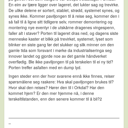
En eim av tjære ligger over lageret, det lukter sag og trevirke.
De ulike delene er sortert, stablet, strødd, systemet synes, og
synes ikke. Kommer paviljongen til å reise seg, kommer den i
så fall til å ligne sitt tidligere selv, rommer demontering og
montering nye eventyr i de utskårne dragenes vingespenn,
faller alt i staver? Porten til lageret dras ned, og dagens siste
menneske kaster et blikk på trevirket, systemet, lyset som
blinker en siste gang før det slukker og slik minner om den
gamle tida som forsvant i mørke da industrialiseringa seg
innover landet og gjorde noe av det gamle håndverket
overflødig. Ble ikke paviljongen til på terskelen til ei ny tid?
Porten treffer asfalten med en dump lyd.
Ingen steder enn der hvor svarene ennå ikke finnes, reiser
spørsmålene seg raskere: Hva skal paviljongen brukes til?
Hvor skal den reises? Hører den til i Orkdal? Har den
kommet hjem? Er den mer hjemme nå, i denne
terskeltilstanden, enn den senere kommer til å bli?2