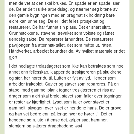
men de vet at den skal brukes. En spade er en spade, sier
de. De er delt i ulike arbeidslag, og nærmer seg bitene av
den gamle bygningen med en pragmatisk holdning bare
eldre kan unne seg. De er i det felles prosjektet og
restaurerer. De har funnet sin plass. Det er snart slutt.
Grunnstokkene, stavene, trevirket som vokste og råtnet
uendelig sakte. De reparerer århundret. De restaurerer
paviljongen fra attennitti-tallet, det som måtte ut, råten.
Håndverket, arbeidet beundrer de. Av hvilket materiale er det
gjort.
I det nedlagte trelastlageret som ikke kan betraktes som noe
annet enn fellesskap, klapper de treskjæreren på skuldrene
og sier, her hører du til. Luften er fylt av lyd. Hender som
arbeider frakoblet. Gavler og staver som repareres. På en
stabel med gammel plank tegner treskjæreren et riss av
drager som aldri skal brøle, støvet som faller over tegningen
er rester av kjærlighet. Lyset som faller over støvet er
gammelt, skyggen over lyset er hendene hans. De er grove,
og han vet bedre enn på lenge hvor de hører til. Det er
hendene som, uten å ense det, griper sag, hammer,
stemjern og skjærer dragehodene løs4 .